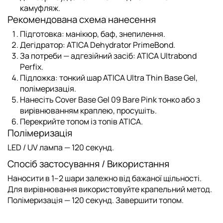
камуфляж.
Рекомендована схема нанесення
Підготовка: манікюр, баф, знепилення.
Дегідратор:
ATICA Dehydrator PrimeBond
.
За потреби — адгезійний засіб:
ATICA Ultrabond
Perfix
.
Підложка
: тонкий шар
ATICA Ultra Thin Base Gel
,
полімеризація.
Нанесіть
Cover Base Gel 09 Bare Pink
тонко або з
вирівнюванням краплею, просушіть.
Перекрийте топом із
топів ATICA
.
Полімеризація
LED / UV лампа — 120 секунд.
Спосіб застосування / Використання
Наносити в 1–2 шари залежно від бажаної щільності.
Для вирівнювання використовуйте крапельний метод.
Полімеризація — 120 секунд. Завершити топом.