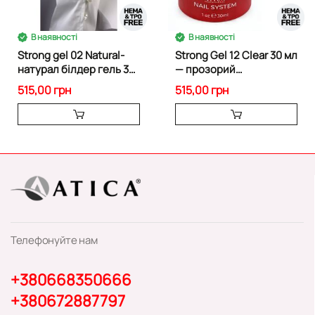
В наявності
В наявності
Strong gel 02 Natural-
Strong Gel 12 Clear 30 мл
натурал білдер гель 30
— прозорий
мл
скульптурний гель
515,00 грн
515,00 грн
Телефонуйте нам
+380668350666
+380672887797