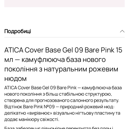
Подробиці
ATICA Cover Base Gel 09 Bare Pink 15
мл — камуфлююча база нового
покоління з натуральним рожевим
нюдом
ATICA Cover Base Gel 09 Bare Pink
— камуфлююча база
нового покоління з більш стабільною структурою,
створена для прогнозованого салонного результату.
Відтінок Bare Pink №09 — природний рожевий нюд:
делікатно «вирівнює» візуально нігтьову пластину та
додає манікюру свіжості.
База забезпечує рівномірне перекриття без плям і