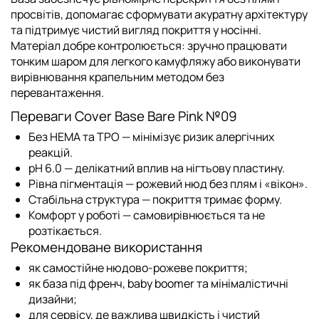
просвітів, допомагає сформувати акуратну архітектуру
та підтримує чистий вигляд покриття у носінні.
Матеріал добре контролюється: зручно працювати
тонким шаром для легкого камуфляжу або виконувати
вирівнювання крапельним методом без
перевантаження.
Переваги Cover Base Bare Pink №09
Без HEMA та TPO — мінімізує ризик алергічних
реакцій.
pH 6.0 — делікатний вплив на нігтьову пластину.
Рівна пігментація — рожевий нюд без плям і «вікон».
Стабільна структура — покриття тримає форму.
Комфорт у роботі — самовирівнюється та не
розтікається.
Рекомендоване використання
як самостійне нюдово-рожеве покриття;
як база під френч, baby boomer та мінімалістичні
дизайни;
для сервісу, де важлива швидкість і чистий