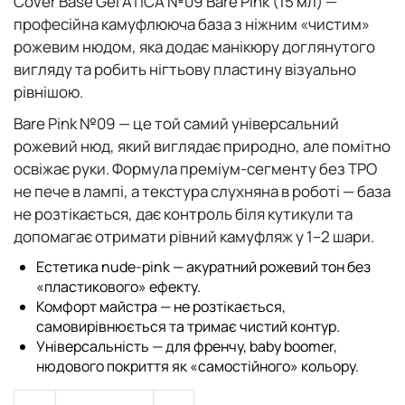
Cover Base Gel ATICA №09 Bare Pink (15 мл)
—
професійна камуфлююча база з ніжним «чистим»
рожевим нюдом, яка додає манікюру доглянутого
вигляду та робить нігтьову пластину візуально
рівнішою.
Bare Pink №09 — це той самий універсальний
рожевий нюд, який виглядає природно, але помітно
освіжає руки. Формула преміум-сегменту без TPO
не пече в лампі, а текстура слухняна в роботі — база
не розтікається, дає контроль біля кутикули та
допомагає отримати рівний камуфляж у 1–2 шари.
Естетика nude-pink — акуратний рожевий тон без
«пластикового» ефекту.
Комфорт майстра — не розтікається,
самовирівнюється та тримає чистий контур.
Універсальність — для френчу, baby boomer,
нюдового покриття як «самостійного» кольору.