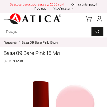
Skip
Безкоштовна доставка від 2500 грн!
Опт та співпраця!
to
Про нас
Українська
Content
Головна
База 09 Bare Pink 15 мл
База 09 Bare Pink 15 Мл
89208
SKU
Перейти
до
кінця
галереї
зображень