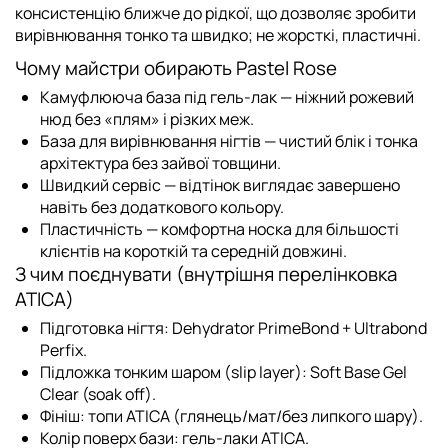
консистенцію ближче до рідкої, що дозволяє зробити
вирівнювання тонко та швидко; не жорсткі, пластичні.
Чому майстри обирають Pastel Rose
Камуфлююча база під гель-лак
— ніжний рожевий
нюд без «плям» і різких меж.
База для вирівнювання нігтів
— чистий блік і тонка
архітектура без зайвої товщини.
Швидкий сервіс
— відтінок виглядає завершено
навіть без додаткового кольору.
Пластичність
— комфортна носка для більшості
клієнтів на короткій та середній довжині.
З чим поєднувати (внутрішня перелінковка
ATICA)
Підготовка нігтя:
Dehydrator PrimeBond
+
Ultrabond
Perfix
.
Підложка тонким шаром (slip layer):
Soft Base Gel
Clear (soak off)
.
Фініш:
топи ATICA
(глянець/мат/без липкого шару).
Колір поверх бази:
гель-лаки ATICA
.