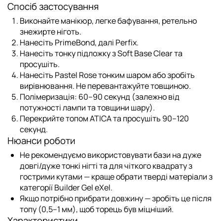
Спосіб застосування
Виконайте манікюр, легке бафування, ретельно
знежирте ніготь.
Нанесіть
PrimeBond
, далі
Perfix
.
Нанесіть тонку підложку з
Soft Base Clear
та
просушіть.
Нанесіть
Pastel Rose
тонким шаром або зробіть
вирівнювання. Не перевантажуйте товщиною.
Полімеризація: 60–90 секунд (залежно від
потужності лампи та товщини шару).
Перекрийте
топом ATICA
та просушіть 90–120
секунд.
Нюанси роботи
Не рекомендуємо використовувати бази на дуже
довгі/дуже тонкі нігті та для чіткого квадрату з
гострими кутами — краще обрати тверді матеріали з
категорії
Builder Gel eXel
.
Якщо потрібно прибрати довжину — зробіть це після
топу (0,5–1 мм), щоб торець був міцніший.
Характеристики