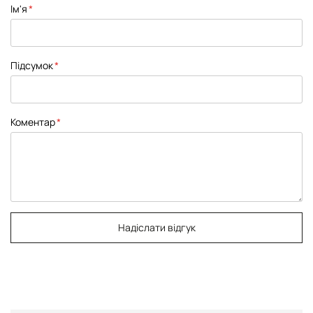
Ім'я
star
stars
stars
stars
stars
Підсумок
Коментар
Надіслати відгук