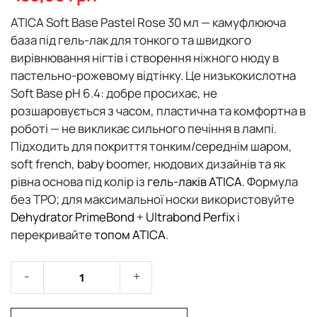
галереї
зображень
ATICA Soft Base Pastel Rose 30 мл
—
камуфлююча
база під гель-лак
для тонкого та швидкого
вирівнювання нігтів
і створення ніжного нюду в
пастельно-рожевому відтінку. Це
низькокислотна
Soft Base pH 6.4
: добре просихає, не
розшаровується з часом, пластична та комфортна в
роботі —
не викликає сильного печіння в лампі
.
Підходить для покриття тонким/середнім шаром,
soft french
,
baby boomer
, нюдових дизайнів та як
рівна основа під колір із
гель-лаків ATICA
. Формула
без TPO
; для максимальної носки використовуйте
Dehydrator PrimeBond
+
Ultrabond Perfix
і
перекривайте
топом ATICA
.