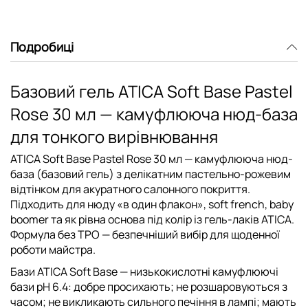
Подробиці
Базовий гель ATICA Soft Base Pastel
Rose 30 мл — камуфлююча нюд-база
для тонкого вирівнювання
ATICA Soft Base Pastel Rose 30 мл
— камуфлююча нюд-
база (базовий гель) з делікатним пастельно-рожевим
відтінком для акуратного салонного покриття.
Підходить для нюду «в один флакон», soft french, baby
boomer та як рівна основа під колір із
гель-лаків ATICA
.
Формула
без TPO
— безпечніший вибір для щоденної
роботи майстра.
Бази ATICA Soft Base — низькокислотні камуфлюючі
бази pH 6.4
: добре просихають; не розшаровуються з
часом; не викликають сильного печіння в лампі; мають