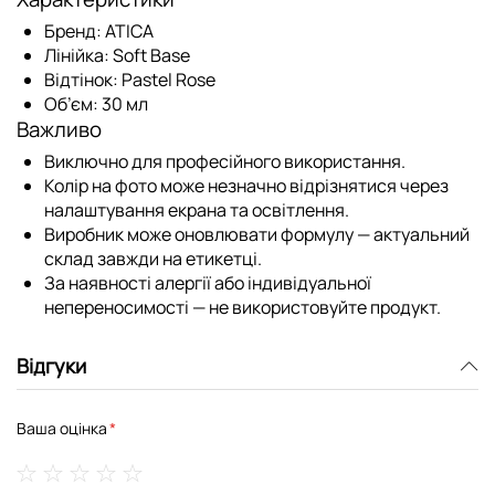
Бренд:
ATICA
Лінійка:
Soft Base
Відтінок:
Pastel Rose
Об’єм:
30 мл
Важливо
Виключно для професійного використання.
Колір на фото може незначно відрізнятися через
налаштування екрана та освітлення.
Виробник може оновлювати формулу — актуальний
склад завжди на етикетці.
За наявності алергії або індивідуальної
непереносимості — не використовуйте продукт.
Відгуки
Ваша оцінка
1
2
3
4
5