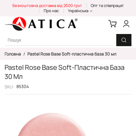
Skip
Безкоштовна доставка від 2500 грн!
Опт та співпраця!
to
Про нас
Українська
Content
Головна
Pastel Rose Base Soft-пластична база 30 мл
Pastel Rose Base Soft-Пластична База
30 Мл
85304
SKU
Перейти
до
кінця
галереї
зображень