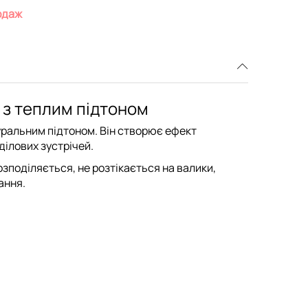
одаж
ь з теплим підтоном
туральним підтоном. Він створює ефект
ділових зустрічей.
зподіляється, не розтікається на валики,
ання.