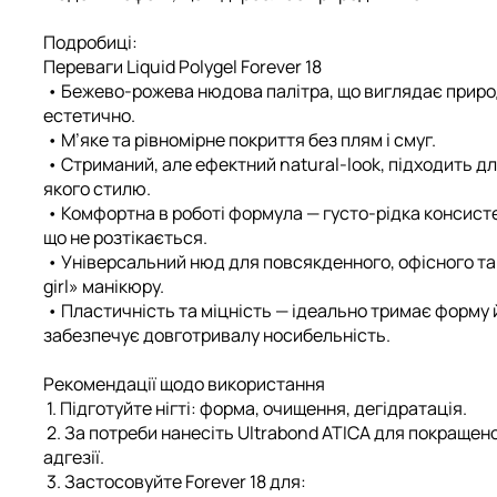
Подробиці:
Переваги Liquid Polygel Forever 18
•
Бежево-рожева нюдова палітра
, що виглядає приро
естетично.
•
М’яке та рівномірне покриття
без плям і смуг.
•
Стриманий, але ефектний natural-look
, підходить д
якого стилю.
•
Комфортна в роботі формула
— густо-рідка консист
що не розтікається.
•
Універсальний нюд
для повсякденного, офісного та
girl» манікюру.
•
Пластичність та міцність
— ідеально тримає форму 
забезпечує довготривалу носибельність.
Рекомендації щодо використання
1. Підготуйте нігті: форма, очищення, дегідратація.
2. За потреби нанесіть
Ultrabond ATICA
для покращено
адгезії.
3. Застосовуйте Forever 18 для: