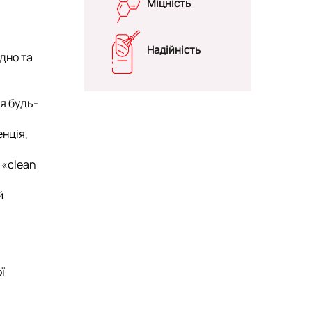
Міцність
Надійність
дно та
ля будь-
енція,
 «clean
й
ї