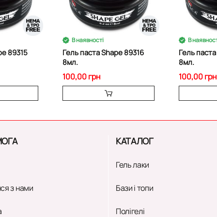
В наявності
В наявност
pe 89315
Гель паста Shape 89316
Гель паста
8мл.
8мл.
100,00 грн
100,00 грн
ОГА
КАТАЛОГ
Гель лаки
ся з нами
Бази і топи
а
Полігелі