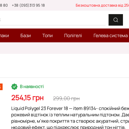
88 80
+38 (093)313 95 18
Безкоштовна доставка від 25
лаки
Бази
Топи
Полігелі
Гелева система
В наявності
%
254,15 грн
299,00 грн
Liquid Polygel 23 Forever 18
— item 89134- спокійний бе
рожевий відтінок із теплим натуральним підтоном. Да
рівномірне, м’яке покриття та створює акуратний, ст
нюдовий ефект, що підкреслює природний тон нігтів.