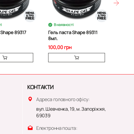
і
В наявності
В на
 Shape 89317
Гель паста Shape 89311
Гель п
8мл.
8мл.
100,00 грн
100,00
КОНТАКТИ
Адреса головного офісу:
вул. Шевченка, 19, м. Запоріжжя,
69039
Електронна пошта: