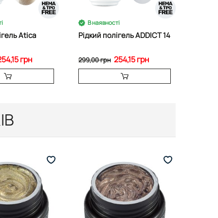
і
В наявності
ігель Atica
Рідкий полігель ADDICT 14
254,15 грн
254,15 грн
299,00 грн
ІВ