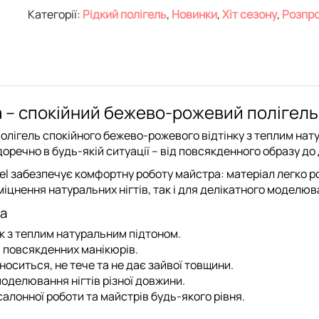
Категорії:
Рідкий полігель
,
Новинки
,
Хіт сезону
,
Розпр
tica – спокійний бежево-рожевий полігел
полігель спокійного бежево-рожевого відтінку з теплим на
речно в будь-якій ситуації – від повсякденного образу до 
el забезпечує комфортну роботу майстра: матеріал легко ро
міцнення натуральних нігтів, так і для делікатного моделюв
ca
 з теплим натуральним підтоном.
а повсякденних манікюрів.
оситься, не тече та не дає зайвої товщини.
оделювання нігтів різної довжини.
алонної роботи та майстрів будь-якого рівня.