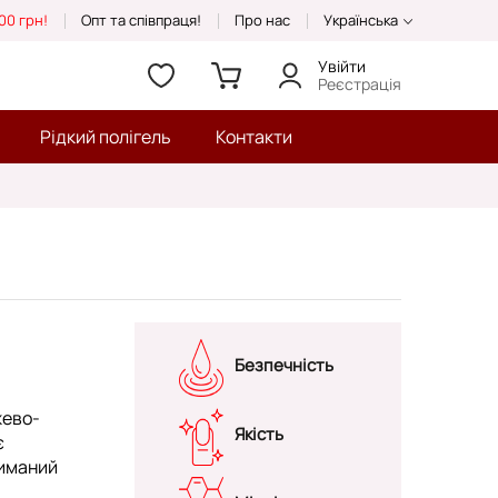
00 грн!
Опт та співпраця!
Про нас
Українська
Увійти
Реєстрація
Рідкий полігель
Контакти
Безпечність
жево-
Якість
є
риманий