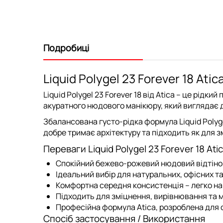
Подробиці
Liquid Polygel 23 Forever 18 A
Liquid Polygel 23 Forever 18 від Atica
– це рідкий 
акуратного нюдового манікюру, який виглядає до
Збалансована густо-рідка формула Liquid Polyg
добре тримає архітектуру та підходить як для з
Переваги Liquid Polygel 23 Forever 18 Ati
Спокійний бежево-рожевий нюдовий відтінок
Ідеальний вибір для натуральних, офісних т
Комфортна середня консистенція – легко нан
Підходить для зміцнення, вирівнювання та м
Професійна формула Atica, розроблена для с
Спосіб застосування / Використання