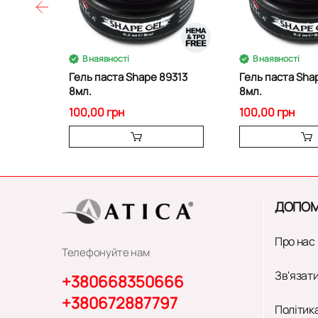
В наявності
В наявності
Гель паста Shape 89313
Гель паста Sha
8мл.
8мл.
100,00 грн
100,00 грн
ДОПОМ
Про нас
Телефонуйте нам
Зв'язати
+380668350666
+380672887797
Політик