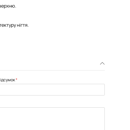
оверхню.
тектуру нігтя.
ідсумок