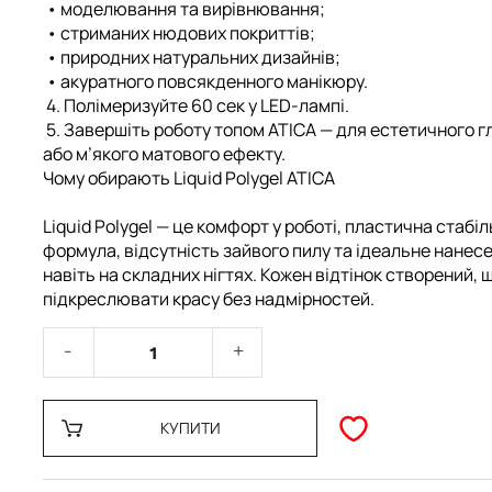
• моделювання та вирівнювання;
• стриманих нюдових покриттів;
• природних натуральних дизайнів;
• акуратного повсякденного манікюру.
4. Полімеризуйте 60 сек у LED-лампі.
5. Завершіть роботу
топом ATICA
— для естетичного 
або м’якого матового ефекту.
Чому обирають Liquid Polygel ATICA
Liquid Polygel — це комфорт у роботі, пластична стабі
формула, відсутність зайвого пилу та ідеальне нанес
навіть на складних нігтях. Кожен відтінок створений, 
підкреслювати красу без надмірностей.
КУПИТИ