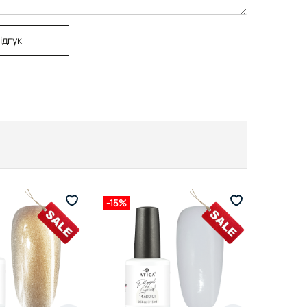
ідгук
-15%