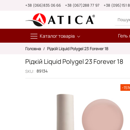
Skip
+38 (066)835 06 66
+38 (067)288 77 97
+38 (095)151 
to
Content
Гель 
Каталог товарів
Головна
Рідкій Liquid Polygel 23 Forever 18
Рідкій Liquid Polygel 23 Forever 18
89134
SKU
Перейти
-15
до
кінця
галереї
зображень