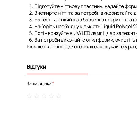
Підготуйте нігтьову пластину: надайте форм
Знежирте нігті та за потреби використайте
д
Нанесіть тонкий шар
базового покриття
та п
Наберіть необхідну кількість Liquid Polygel 
Полімеризуйте в UV/LED лампі (час залежить
За потреби виконайте опил форми, очистіть 
Більше відтінків рідкого полігелю шукайте у роз
Відгуки
Ваша оцінка
1
2
3
4
5
star
stars
stars
stars
stars