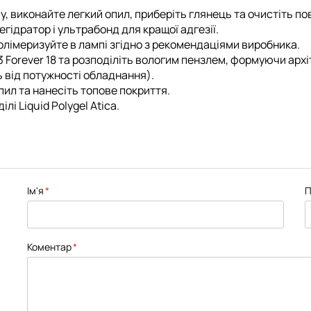
у, виконайте легкий опил, приберіть глянець та очистіть п
егідратор
і
ультрабонд
для кращої адгезії.
олімеризуйте в лампі згідно з рекомендаціями виробника.
23 Forever 18 та розподіліть вологим пензлем, формуючи архі
 від потужності обладнання).
пил та нанесіть
топове покриття.
ділі
Liquid Polygel Atica
.
Ім'я
П
Коментар