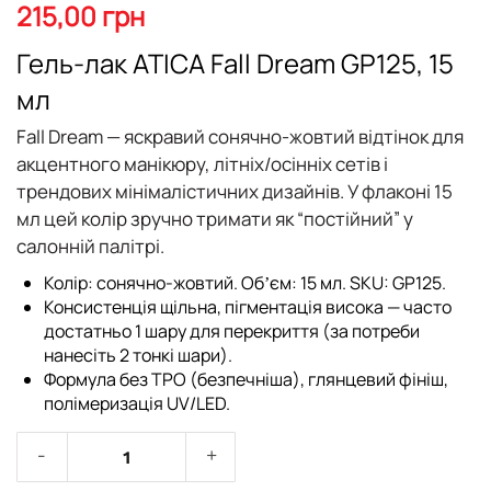
початку
215,00 грн
галереї
зображень
Гель-лак ATICA Fall Dream GP125, 15
мл
Fall Dream — яскравий сонячно-жовтий відтінок для
акцентного манікюру, літніх/осінніх сетів і
трендових мінімалістичних дизайнів. У флаконі 15
мл цей колір зручно тримати як “постійний” у
салонній палітрі.
Колір: сонячно-жовтий. Обʼєм: 15 мл. SKU: GP125.
Консистенція щільна, пігментація висока — часто
достатньо 1 шару для перекриття (за потреби
нанесіть 2 тонкі шари).
Формула без TPO (безпечніша), глянцевий фініш,
полімеризація UV/LED.