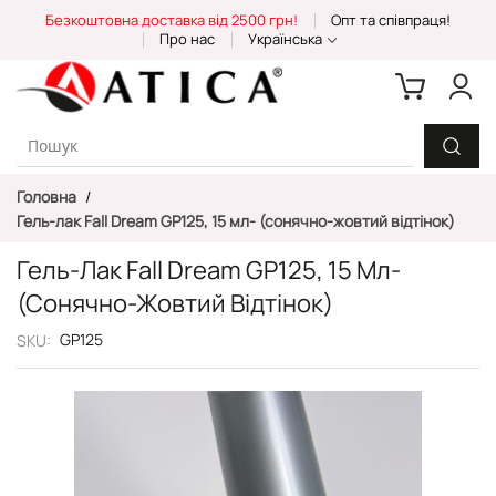
Skip
Безкоштовна доставка від 2500 грн!
Опт та співпраця!
to
Про нас
Українська
Content
Головна
Гель-лак Fall Dream GP125, 15 мл- (сонячно-жовтий відтінок)
Гель-Лак Fall Dream GP125, 15 Мл-
(сонячно-Жовтий Відтінок)
GP125
SKU
Перейти
до
кінця
галереї