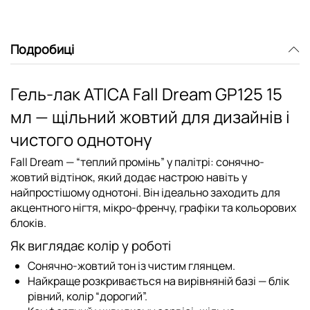
Подробиці
Гель-лак ATICA Fall Dream GP125 15
мл — щільний жовтий для дизайнів і
чистого однотону
Fall Dream — “теплий промінь” у палітрі: сонячно-
жовтий відтінок, який додає настрою навіть у
найпростішому однотоні. Він ідеально заходить для
акцентного нігтя, мікро-френчу, графіки та кольорових
блоків.
Як виглядає колір у роботі
Сонячно-жовтий тон із чистим глянцем.
Найкраще розкривається на вирівняній базі — блік
рівний, колір “дорогий”.