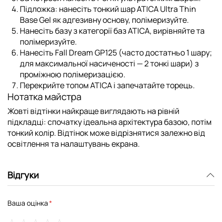
Підложка:
нанесіть тонкий шар
ATICA Ultra Thin
Base Gel
як адгезивну основу, полімеризуйте.
Нанесіть базу з
категорії баз ATICA
, вирівняйте та
полімеризуйте.
Нанесіть Fall Dream GP125 (часто достатньо 1 шару;
для максимальної насиченості — 2 тонкі шари) з
проміжною полімеризацією.
Перекрийте
топом ATICA
і запечатайте торець.
Нотатка майстра
Жовті відтінки найкраще виглядають на рівній
підкладці: спочатку ідеальна архітектура базою, потім
тонкий колір. Відтінок може відрізнятися залежно від
освітлення та налаштувань екрана.
Відгуки
Ваша оцінка