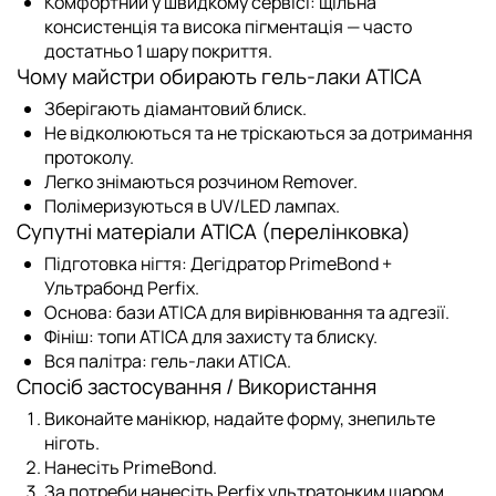
Комфортний у швидкому сервісі: щільна
консистенція та висока пігментація — часто
достатньо 1 шару покриття.
Чому майстри обирають гель-лаки ATICA
Зберігають діамантовий блиск.
Не відколюються та не тріскаються за дотримання
протоколу.
Легко знімаються розчином Remover.
Полімеризуються в UV/LED лампах.
Супутні матеріали ATICA (перелінковка)
Підготовка нігтя:
Дегідратор PrimeBond
+
Ультрабонд Perfix
.
Основа:
бази ATICA
для вирівнювання та адгезії.
Фініш:
топи ATICA
для захисту та блиску.
Вся палітра:
гель-лаки ATICA
.
Спосіб застосування / Використання
Виконайте манікюр, надайте форму, знепильте
ніготь.
Нанесіть
PrimeBond
.
За потреби нанесіть
Perfix
ультратонким шаром.