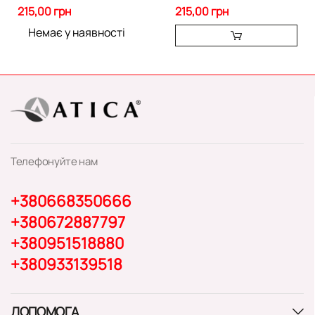
215,00 грн
215,00 грн
Немає у наявності
Телефонуйте нам
+380668350666
+380672887797
+380951518880
+380933139518
ДОПОМОГА