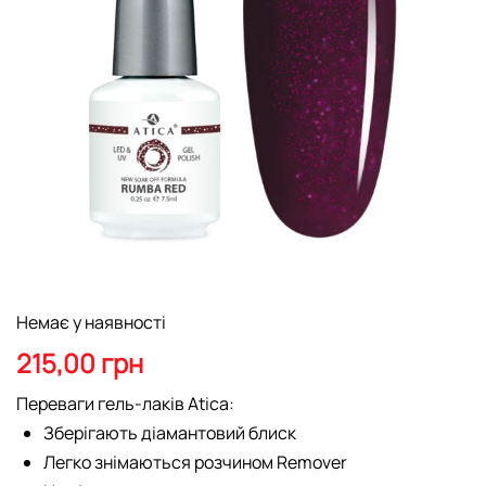
Перейти
Немає у наявності
до
початку
215,00 грн
галереї
зображень
Переваги гель-лаків Atica:
Зберігають діамантовий блиск
Легко знімаються розчином Remover