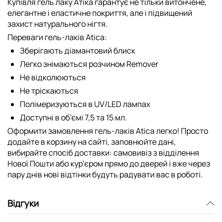
Купівля гель лаку Атіка гарантує не тільки витончене,
елегантне і еластичне покриття, але і підвищений
захист натурального нігтя.
Переваги гель-лаків Atica:
Зберігають діамантовий блиск
Легко знімаються розчином Remover
Не відколюються
Не тріскаються
Полімеризуються в UV/LED лампах
Доступні в об’ємі 7,5 та 15 мл.
Оформити замовлення гель-лаків Atica легко! Просто
додайте в корзину на сайті, заповнюйте дані,
вибирайте спосіб доставки: самовивіз з відділення
Нової Пошти або кур'єром прямо до дверей і вже через
пару днів нові відтінки будуть радувати вас в роботі.
Відгуки