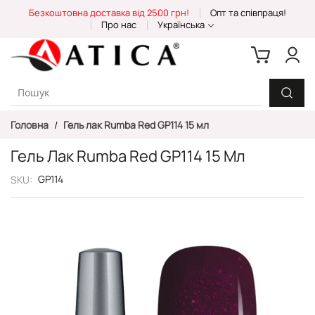
Skip
Безкоштовна доставка від 2500 грн!
Опт та співпраця!
to
Про нас
Українська
Content
Головна
Гель лак Rumba Red GP114 15 мл
Гель Лак Rumba Red GP114 15 Мл
GP114
SKU
Перейти
до
кінця
галереї
зображень