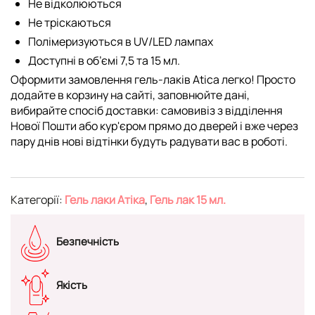
Не відколюються
Не тріскаються
Полімеризуються в UV/LED лампах
Доступні в об’ємі 7,5 та 15 мл.
Оформити замовлення гель-лаків Atica легко! Просто
додайте в корзину на сайті, заповнюйте дані,
вибирайте спосіб доставки: самовивіз з відділення
Нової Пошти або кур'єром прямо до дверей і вже через
пару днів нові відтінки будуть радувати вас в роботі.
Категорії:
Гель лаки Атіка
,
Гель лак 15 мл.
Безпечність
Якість