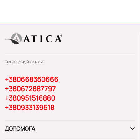
Телефонуйте нам
+380668350666
+380672887797
+380951518880
+380933139518
ДОПОМОГА