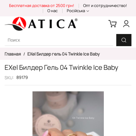
Skip
Бесплатная доставка от 2500 грн!
Опт и сотрудничество!
to
О нас
Російська
Content
Главная
EXel Билдер гель 04 Twinkle Ice Baby
EXel Билдер Гель 04 Twinkle Ice Baby
89179
SKU
Пропустить
и
перейти
к
галереям
изображений