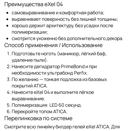
Преимущества eXel 04
самовыравнивание и комфортная работа;
выравнивает поверхность без лишней толщины;
хорошо держит архитектуру, без усадки после
полимеризации;
смотрится ухоженно без дополнительного декора.
Способ применения / Использование
Подготовьте ноготь (маникюр, лёгкий баф,
удаление пыли).
Нанесите дегидратор
PrimeBond
и при
необходимости ультрабонд
Perfix
.
По желанию — тонкая подложка из
базовых
покрытий ATICA
.
Нанесите eXel 04 и выполните лёгкое
выравнивание.
Полимеризация: LED 60 секунд.
Перекройте
топом ATICA
.
Перелинковка по системе
Смотрите всю линейку
билдер гелей eXel ATICA
. Для