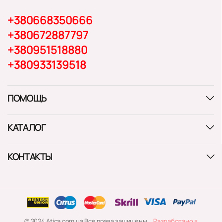
+380668350666
+380672887797
+380951518880
+380933139518
ПОМОЩЬ
КАТАЛОГ
КОНТАКТЫ
© 2024 Atica.com.ua Все права защищены
Разработано в