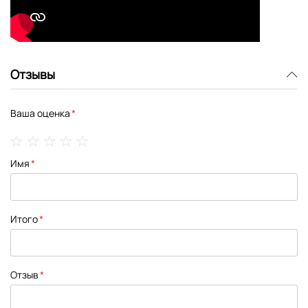
Отзывы
Ваша оценка
1
2
3
4
5
Имя
star
stars
stars
stars
stars
Итого
Отзыв