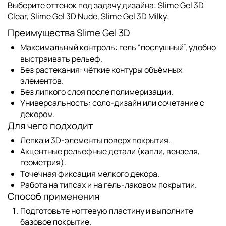
Выберите оттенок под задачу дизайна:
Slime Gel 3D
Clear
,
Slime Gel 3D Nude
,
Slime Gel 3D Milky
.
Преимущества Slime Gel 3D
Максимальный контроль
: гель “послушный”, удобно
выстраивать рельеф.
Без растекания
: чёткие контуры объёмных
элементов.
Без липкого слоя
после полимеризации.
Универсальность
: соло-дизайн или сочетание с
декором.
Для чего подходит
Лепка и 3D-элементы поверх покрытия.
Акцентные рельефные детали (капли, вензеля,
геометрия).
Точечная фиксация мелкого декора.
Работа на типсах и на гель-лаковом покрытии.
Способ применения
Подготовьте ногтевую пластину и выполните
базовое покрытие.