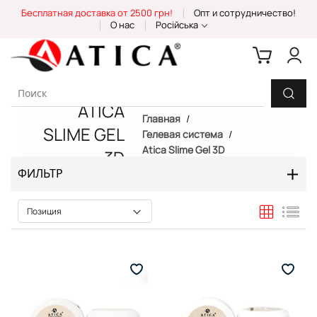
Skip
Бесплатная доставка от 2500 грн!
Опт и сотрудничество!
to
О нас
Російська
Content
ATICA
Главная
SLIME GEL
Гелевая система
Atica Slime Gel 3D
3D
ФИЛЬТР
Сетка
Спи