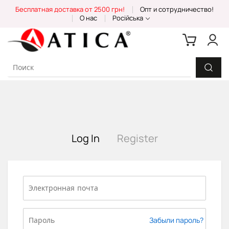
Skip
Бесплатная доставка от 2500 грн!
Опт и сотрудничество!
to
О нас
Російська
Content
Log In
Register
Забыли пароль?