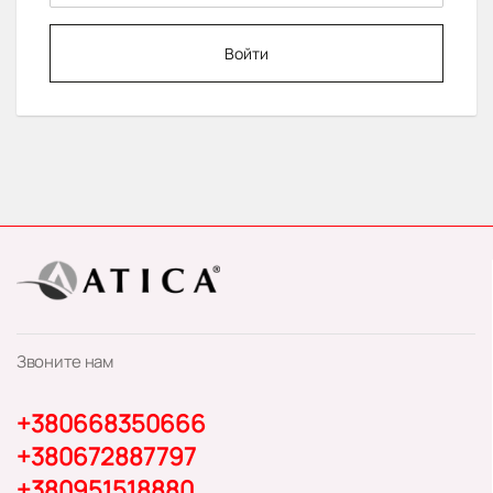
Войти
Звоните нам
+380668350666
+380672887797
+380951518880