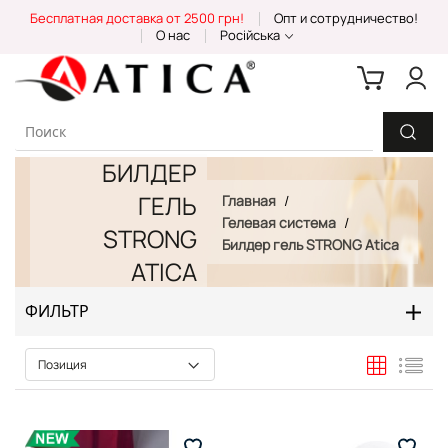
Skip
Бесплатная доставка от 2500 грн!
Опт и сотрудничество!
to
О нас
Російська
Content
БИЛДЕР
ГЕЛЬ
Главная
Гелевая система
STRONG
Билдер гель STRONG Atica
ATICA
ФИЛЬТР
Сетка
Спи