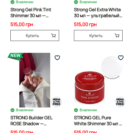
В наличии
В наличии
Strong Gel Pink Tint
Strong Gel Extra White
Shimmer 30 мл —
30 мл — ультрабелый
розовый tint-гель
билдер-гель
515,00 грн
515,00 грн
Купить
Купить
В наличии
В наличии
STRONG Builder GEL
STRONG GEL Pure
ROSE Shadow —
White Shimmer 30 мл —
розовый нюд 30мл
молочный гель с
515,00 грн
515,00 грн