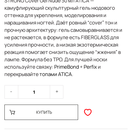
STRONG Cover Gel Nude 30 мл ATICA
—
камуфлирующий скульптурный гель нюдового
оттенка для
укрепления
,
моделирования
и
наращивания
ногтей. Даёт ровный “cover” тон и
прочную архитектуру: гель
самовыравнивается
и
не растекается
, в формуле есть
FIBERGLASS
для
усиления прочности, а низкая экзотермическая
реакция помогает снизить ощущение “жжения” в
лампе. Формула
без TPO
. Для лучшей носки
используйте связку:
PrimeBond
+
Perfix
и
перекрывайте
топами ATICA
.
КУПИТЬ