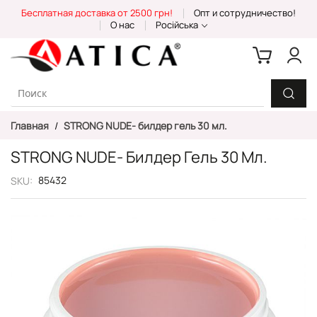
Skip
Бесплатная доставка от 2500 грн!
Опт и сотрудничество!
to
О нас
Російська
Content
Главная
STRONG NUDE- билдер гель 30 мл.
STRONG NUDE- Билдер Гель 30 Мл.
85432
SKU
Пропустить
и
перейти
к
галереям
изображений