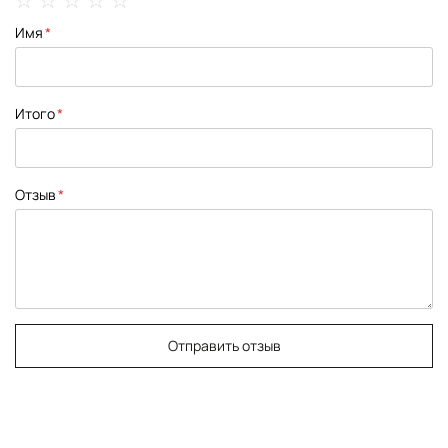
1
2
3
4
5
Имя
star
stars
stars
stars
stars
Итого
Отзыв
Отправить отзыв