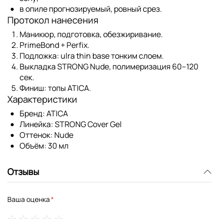
в опиле прогнозируемый, ровный срез.
Протокол нанесения
Маникюр, подготовка, обезжиривание.
PrimeBond
+
Perfix
.
Подложка:
ulra thin base
тонким слоем.
Выкладка STRONG Nude, полимеризация 60–120
сек.
Финиш:
топы ATICA
.
Характеристики
Бренд:
ATICA
Линейка:
STRONG Cover Gel
Оттенок:
Nude
Объём:
30 мл
Отзывы
Ваша оценка