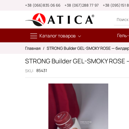
Skip
+38 (066)835 06 66
+38 (067)288 77 97
+38 (095)151 
to
Content
Гель
Каталог товаров
Главная
STRONG Builder GEL-SMOKY ROSE — билдер
STRONG Builder GEL-SMOKY ROSE 
85431
SKU
Пропустить
и
перейти
к
галереям
изображений