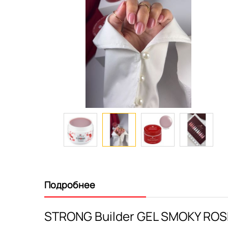
Перейти
к
началу
Подробнее
галереи
изображений
STRONG Builder GEL SMOKY ROS