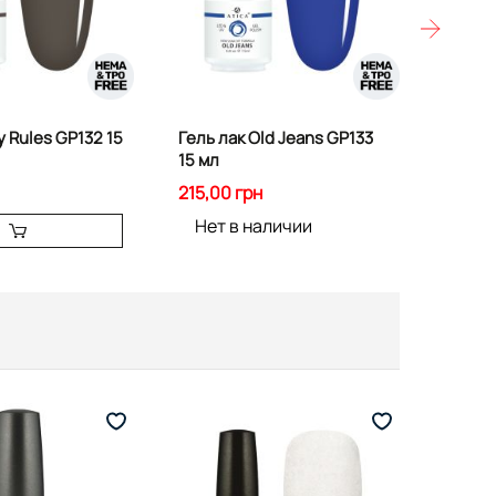
В на
y Rules GP132 15
Гель лак Old Jeans GP133
Гель л
15 мл
15 мл
215,00 грн
215,00
Нет в наличии