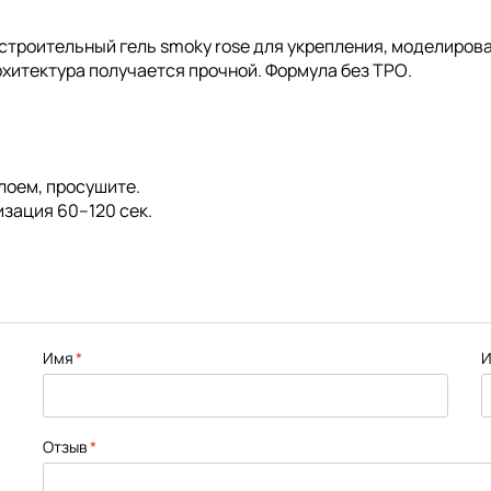
строительный гель smoky rose для
укрепления
,
моделиров
рхитектура получается прочной. Формула
без TPO
.
лоем, просушите.
зация 60–120 сек.
Имя
И
Отзыв