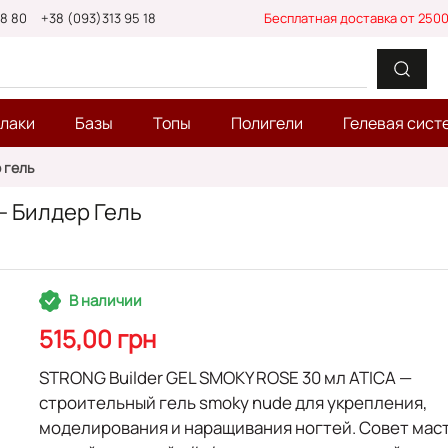
88 80
+38 (093)313 95 18
Бесплатная доставка от 2500
-лаки
Базы
Топы
Полигели
Гелевая сист
 гель
— Билдер Гель
В наличии
515,00 грн
STRONG Builder GEL SMOKY ROSE 30 мл ATICA
—
строительный гель smoky nude для
укрепления
,
моделирования
и
наращивания
ногтей. Совет мас