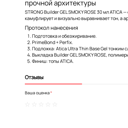
прочной архитектуры
STRONG Builder GEL SMOKY ROSE 30 мл ATICA
— 
камуфлирует и визуально выравнивает тон, а а
Протокол нанесения
Подготовка и обезжиривание.
PrimeBond
+
Perfix
.
Подложка:
Atica Ultra Thin Base Gel
тонким с
Выкладка Builder GEL SMOKY ROSE, полимери
Финиш:
топы ATICA
.
Отзывы
Ваша оценка
1
2
3
4
5
star
stars
stars
stars
stars