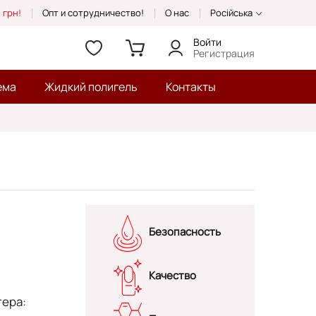
 грн!
Опт и сотрудничество!
О нас
Російська
Войти
Регистрация
ема
Жидкий полигель
Контакты
Безопасность
Качество
тера: