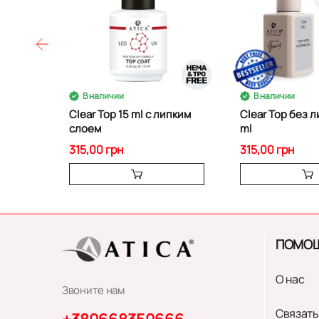
В наличии
В наличии
Clear Top 15 ml с липким
Clear Top без л
слоем
ml
315,00 грн
315,00 грн
ПОМО
О нас
Звоните нам
Связать