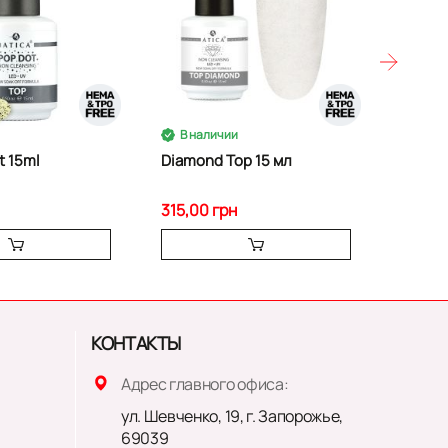
В наличии
В на
t 15ml
Diamond Top 15 мл
315,00 грн
315,00
КОНТАКТЫ
Адрес главного офиса:
ул. Шевченко, 19, г. Запорожье,
69039