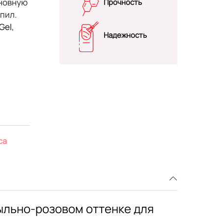
сновную
Прочность
пил.
 Gel
,
Надежность
ca
пыльно-розовом оттенке для