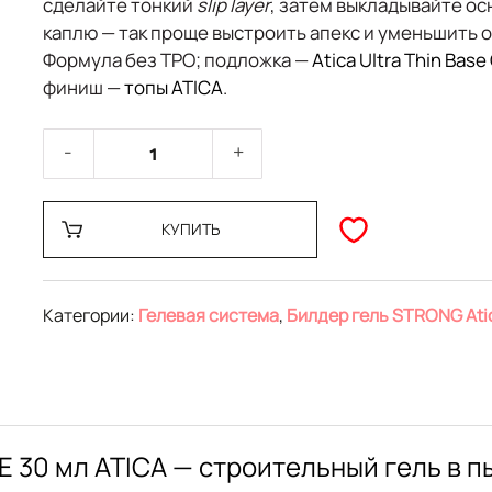
сделайте тонкий
slip layer
, затем выкладывайте о
каплю — так проще выстроить апекс и уменьшить о
Формула
без TPO
; подложка —
Atica Ultra Thin Base
финиш —
топы ATICA
.
КУПИТЬ
Категории:
Гелевая система
,
Билдер гель STRONG Ati
E 30 мл ATICA — строительный гель в 