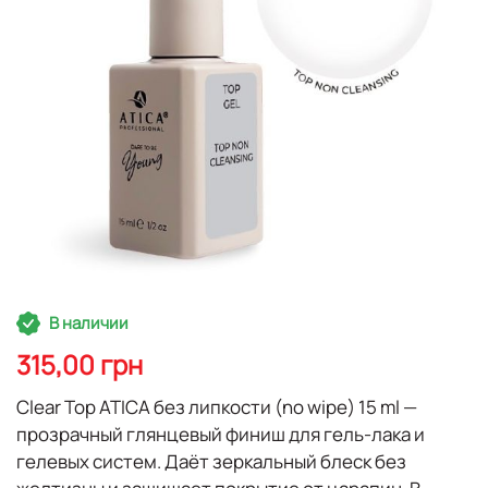
Перейти
В наличии
к
началу
315,00 грн
галереи
изображений
Clear Top ATICA
без липкости (no wipe) 15 ml —
прозрачный глянцевый финиш для гель-лака и
гелевых систем. Даёт зеркальный блеск без