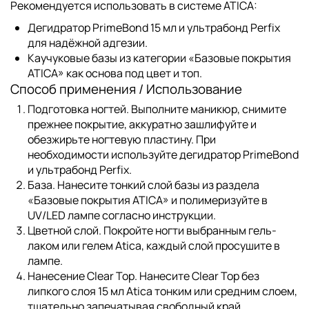
Рекомендуется использовать в системе ATICA:
Дегидратор
PrimeBond 15 мл
и ультрабонд
Perfix
для надёжной адгезии.
Каучуковые базы из категории
«Базовые покрытия
ATICA»
как основа под цвет и топ.
Способ применения / Использование
Подготовка ногтей.
Выполните маникюр, снимите
прежнее покрытие, аккуратно зашлифуйте и
обезжирьте ногтевую пластину. При
необходимости используйте дегидратор
PrimeBond
и ультрабонд
Perfix
.
База.
Нанесите тонкий слой базы из раздела
«Базовые покрытия ATICA»
и полимеризуйте в
UV/LED лампе согласно инструкции.
Цветной слой.
Покройте ногти выбранным гель-
лаком или гелем Atica, каждый слой просушите в
лампе.
Нанесение Clear Top.
Нанесите
Clear Top без
липкого слоя 15 мл Atica
тонким или средним слоем,
тщательно запечатывая свободный край.