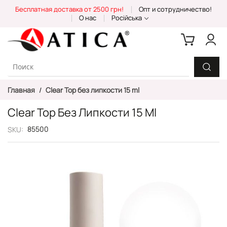
Skip
Бесплатная доставка от 2500 грн!
Опт и сотрудничество!
to
О нас
Російська
Content
Главная
Clear Top без липкости 15 ml
Clear Top Без Липкости 15 Ml
85500
SKU
Пропустить
и
перейти
к
галереям
изображений