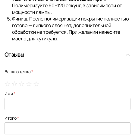
Полимеризуйте 60–120 секунд в зависимости от
мощности лампы.
Финиш.
После полимеризации покрытие полностью
готово — липкого слоя нет, дополнительной
обработки не требуется. При желании нанесите
масло для кутикулы.
Отзывы
Ваша оценка
1
2
3
4
5
Имя
star
stars
stars
stars
stars
Итого