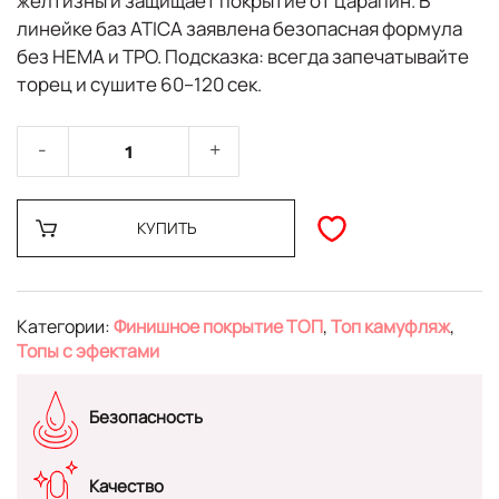
желтизны и защищает покрытие от царапин. В
линейке баз ATICA заявлена безопасная формула
без HEMA и TPO
. Подсказка: всегда запечатывайте
торец и сушите 60–120 сек.
КУПИТЬ
Категории:
Финишное покрытие ТОП
,
Топ камуфляж
,
Топы с эфектами
Безопасность
Качество