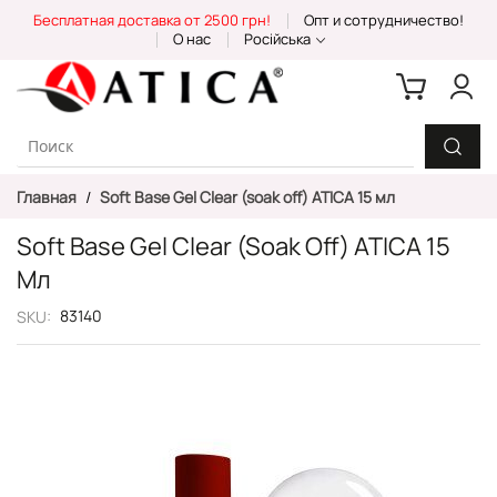
Skip
Бесплатная доставка от 2500 грн!
Опт и сотрудничество!
to
О нас
Російська
Content
Главная
Soft Base Gel Clear (soak off) ATICA 15 мл
Soft Base Gel Clear (soak Off) ATICA 15
Мл
83140
SKU
Пропустить
и
перейти
к
галереям