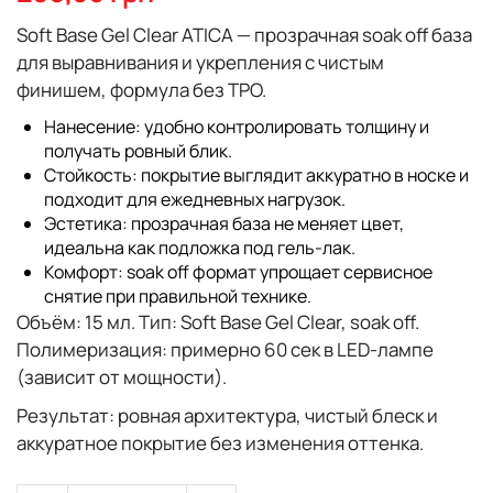
галереи
изображений
Soft Base Gel Clear ATICA
— прозрачная
soak off
база
для
выравнивания
и укрепления с чистым
финишем, формула
без TPO
.
Нанесение
: удобно контролировать толщину и
получать ровный блик.
Стойкость
: покрытие выглядит аккуратно в носке и
подходит для ежедневных нагрузок.
Эстетика
: прозрачная база не меняет цвет,
идеальна как подложка под гель-лак.
Комфорт
: soak off формат упрощает сервисное
снятие при правильной технике.
Объём:
15 мл.
Тип:
Soft Base Gel Clear, soak off.
Полимеризация:
примерно 60 сек в LED-лампе
(зависит от мощности).
Результат:
ровная архитектура, чистый блеск и
аккуратное покрытие без изменения оттенка.