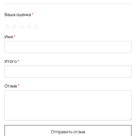
Ваша оценка
1
2
3
4
5
Имя
star
stars
stars
stars
stars
Итого
Отзыв
Отправить отзыв