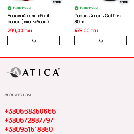
В наличии
В наличии
Базовый гель «Fix it
Розовый гель Gel Pink
base» ( скотч база )
30 ml
299,00 грн
475,00 грн
Звоните нам
+380668350666
+380672887797
+380951518880