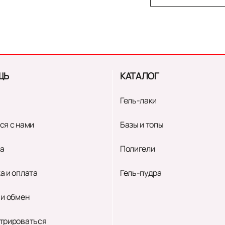
ЩЬ
КАТАЛОГ
Гель-лаки
ся с нами
Базы и топы
а
Полигели
а и оплата
Гель-пудра
 и обмен
трироваться