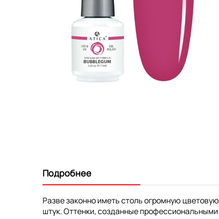
Перейти
к
началу
галереи
изображений
Подробнее
Разве законно иметь столь огромную цветовую
штук. Оттенки, созданные профессиональными 