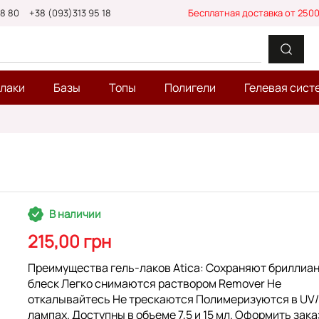
88 80
+38 (093)313 95 18
Бесплатная доставка от 2500
-лаки
Базы
Топы
Полигели
Гелевая сист
В наличии
215,00 грн
Преимущества гель-лаков Atica: Сохраняют бриллиа
блеск Легко снимаются раствором Remover Не
откалывайтесь Не трескаются Полимеризуются в UV
лампах. Доступны в объеме 7,5 и 15 мл. Оформить зака