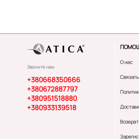
ПОМО
О нас
Звоните нам
Связать
+380668350666
+380672887797
Политик
+380951518880
+380933139518
Доставк
Возврат
Зарегис