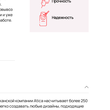
Прочность
,
мовывоз
и и уже
Надежность
работе.
канской компании Atica насчитывает более 250
легко создавать любые дизайны, подходящие