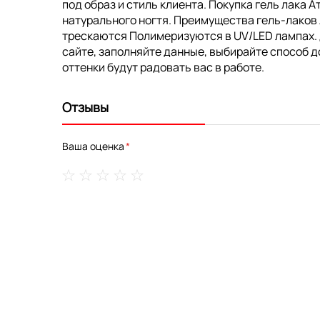
под образ и стиль клиента. Покупка гель лака 
натурального ногтя. Преимущества гель-лаков
трескаются Полимеризуются в UV/LED лампах. До
сайте, заполняйте данные, выбирайте способ д
оттенки будут радовать вас в работе.
Отзывы
Ваша оценка
1
2
3
4
5
star
stars
stars
stars
stars