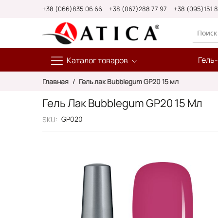
Skip
+38 (066)835 06 66
+38 (067)288 77 97
+38 (095)151 
to
Content
Гель
Каталог товаров
Главная
Гель лак Bubblegum GP20 15 мл
Гель Лак Bubblegum GP20 15 Мл
GP020
SKU
Пропустить
и
перейти
к
галереям
изображений