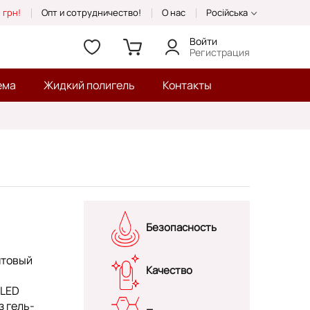
 грн!
Опт и сотрудничество!
О нас
Російська
Войти
Регистрация
ема
Жидкий полигель
Контакты
Безопасность
нтовый
Качество
/LED
з гель-