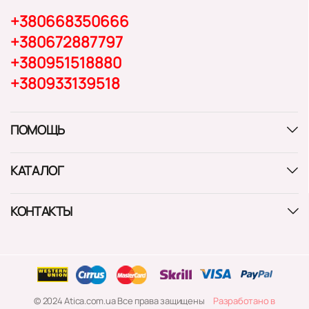
+380668350666
+380672887797
+380951518880
+380933139518
ПОМОЩЬ
КАТАЛОГ
КОНТАКТЫ
© 2024 Atica.com.ua Все права защищены
Разработано в