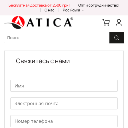
Skip
Бесплатная доставка от 2500 грн!
Опт и сотрудничество!
to
О нас
Російська
Content
Свяжитесь с нами