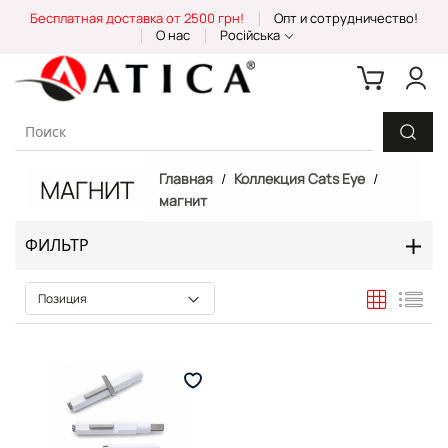
Skip
Бесплатная доставка от 2500 грн!
Опт и сотрудничество!
to
О нас
Російська
Content
Главная
Коллекция Cats Eye
МАГНИТ
магнит
ФИЛЬТР
Сетка
Спи