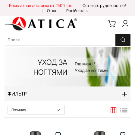
Skip
Бесплатная доставка от 2500 грн!
Опт и сотрудничество!
to
О нас
Російська
Content
УХОД ЗА
Главная
НОГТЯМИ
Уход за ногтями
ФИЛЬТР
Сетка
Спи