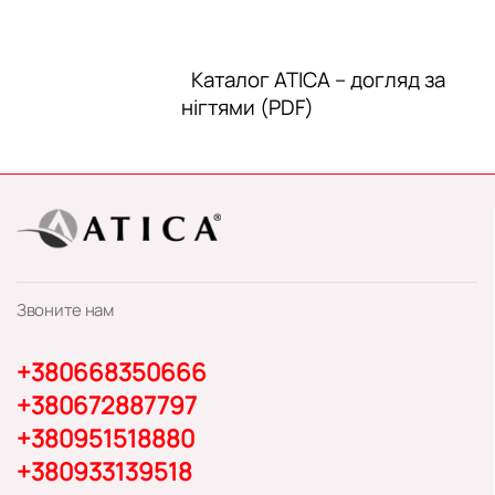
Каталог ATICA – догляд за
нігтями (PDF)
Звоните нам
+380668350666
+380672887797
+380951518880
+380933139518