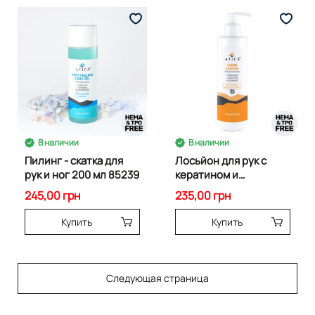
В наличии
В наличии
Пилинг - скатка для
Лосьйон для рук с
рук и ног 200 мл 85239
кератином и
екстрактом
245,00 грн
235,00 грн
грейпфрута 250 мл.
85241
Купить
Купить
Следующая страница