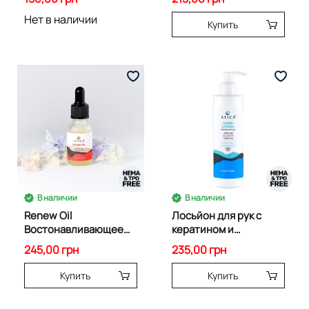
натоптышев) 200 мл
Нет в наличии
85388
Купить
В наличии
В наличии
Renew Oil
Лосьйон для рук с
Востонавливающее
кератином и
масло 15 мл 04510
екстрактом лотоса
245,00 грн
235,00 грн
250 мл 85240
Купить
Купить