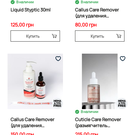
В наличии
В наличии
Liquid Styptic 30ml
Callus Care Remover
(для удаления
мозолей и
125,00 грн
80,00 грн
натоптышев) 50 мл
85387
Купить
Купить
В наличии
Callus Care Remover
Cuticle Сare Remover
(для удаления
(размягчитель
мозолей и
кутикулы) 30 мл 85384
150,00 грн
215,00 грн