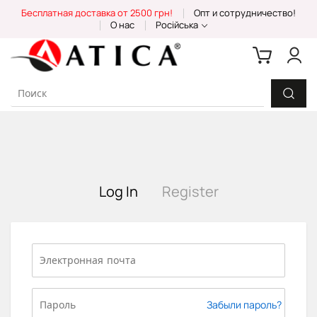
Skip
Бесплатная доставка от 2500 грн!
Опт и сотрудничество!
to
О нас
Російська
Content
Log In
Register
Забыли пароль?