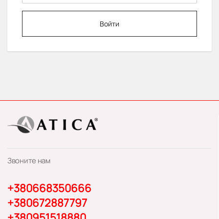
Войти
Звоните нам
+380668350666
+380672887797
+380951518880