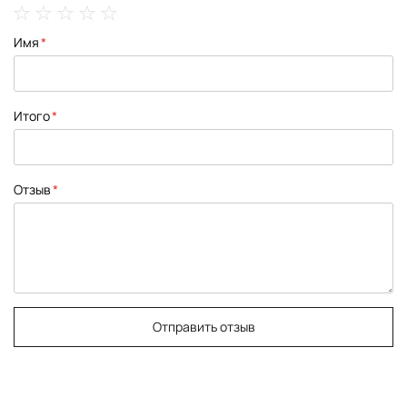
1
2
3
4
5
Имя
star
stars
stars
stars
stars
Итого
Отзыв
Отправить отзыв