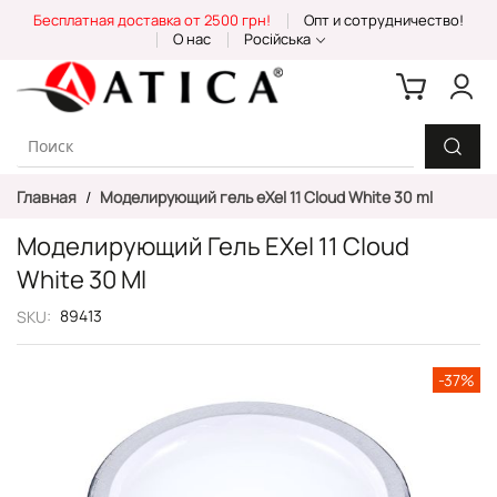
Skip
Бесплатная доставка от 2500 грн!
Опт и сотрудничество!
to
О нас
Російська
Content
Главная
Моделирующий гель eXel 11 Cloud White 30 ml
Моделирующий Гель EXel 11 Cloud
White 30 Ml
89413
SKU
Пропустить
-37%
и
перейти
к
галереям