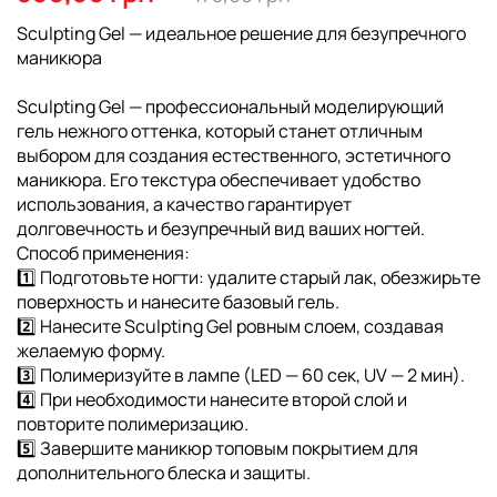
галереи
изображений
Sculpting Gel — идеальное решение для безупречного
маникюра
Sculpting Gel — профессиональный моделирующий
гель нежного оттенка, который станет отличным
выбором для создания естественного, эстетичного
маникюра. Его текстура обеспечивает удобство
использования, а качество гарантирует
долговечность и безупречный вид ваших ногтей.
Способ применения:
1️⃣ Подготовьте ногти: удалите старый лак, обезжирьте
поверхность и нанесите базовый гель.
2️⃣ Нанесите Sculpting Gel ровным слоем, создавая
желаемую форму.
3️⃣ Полимеризуйте в лампе (LED — 60 сек, UV — 2 мин).
4️⃣ При необходимости нанесите второй слой и
повторите полимеризацию.
5️⃣ Завершите маникюр топовым покрытием для
дополнительного блеска и защиты.