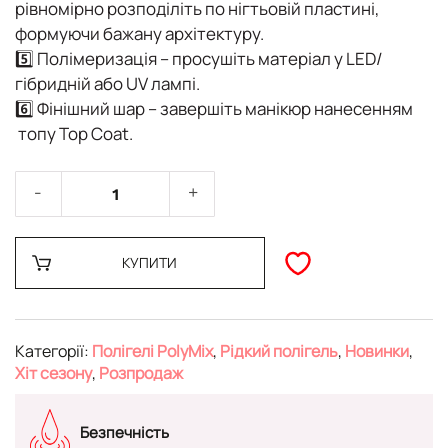
рівномірно розподіліть по нігтьовій пластині,
формуючи бажану архітектуру.
5️⃣
Полімеризація
– просушіть матеріал у LED/
гібридній або UV лампі.
6️⃣
Фінішний шар
– завершіть манікюр нанесенням
топу Top Coat
.
КУПИТИ
Категорії:
Полігелі PolyMix
,
Рідкий полігель
,
Новинки
,
Хіт сезону
,
Розпродаж
Безпечність