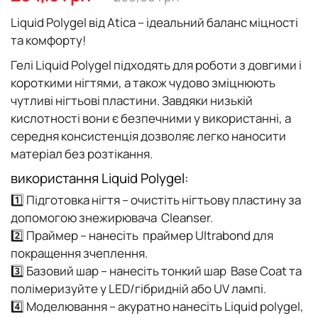
галереї
зображень
Liquid Polygel від Atica – ідеальний баланс міцності
та комфорту!
Гелі
Liquid Polygel
підходять для роботи з довгими і
короткими нігтями, а також чудово зміцнюють
чутливі нігтьові пластини. Завдяки
низькій
кислотності
вони є безпечними у використанні, а
середня консистенція
дозволяє легко наносити
матеріал без розтікання.
використання Liquid Polygel:
1️⃣
Підготовка нігтя
– очистіть нігтьову пластину за
допомогою знежирювача
Cleanser
.
2️⃣
Праймер
– нанесіть
праймер Ultrabond
для
покращення зчеплення.
3️⃣
Базовий шар
– нанесіть тонкий шар
Base Coat
та
полімеризуйте у LED/гібридній або UV лампі.
4️⃣
Моделювання
– акуратно нанесіть
Liquid polygel
,