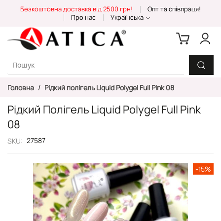
Skip
Безкоштовна доставка від 2500 грн!
Опт та співпраця!
to
Про нас
Українська
Content
Головна
Рідкий полігель Liquid Polygel Full Pink 08
Рідкий Полігель Liquid Polygel Full Pink
08
27587
SKU
Перейти
-15%
до
кінця
галереї
зображень