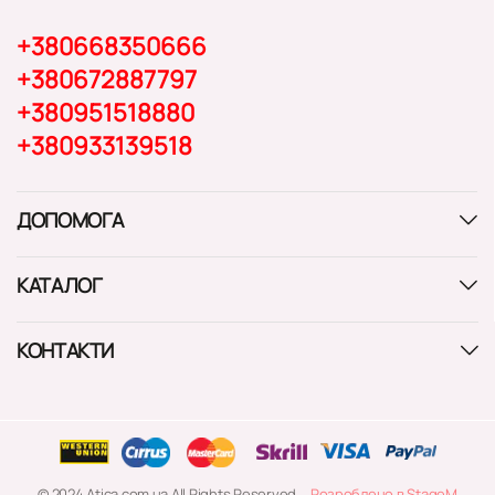
+380668350666
+380672887797
+380951518880
+380933139518
ДОПОМОГА
КАТАЛОГ
КОНТАКТИ
© 2024 Atica.com.ua All Rights Reserved
Розроблено в StageM