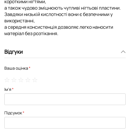
короткими нігтями,
а також чудово зміцнюють чутливі нігтьові пластини.
Завдяки
низькій кислотності
вони є безпечними у
використанні,
а
середня консистенція
дозволяє легко наносити
матеріал без розтікання.
Відгуки
Ваша оцінка
1
2
3
4
5
Ім'я
star
stars
stars
stars
stars
Підсумок