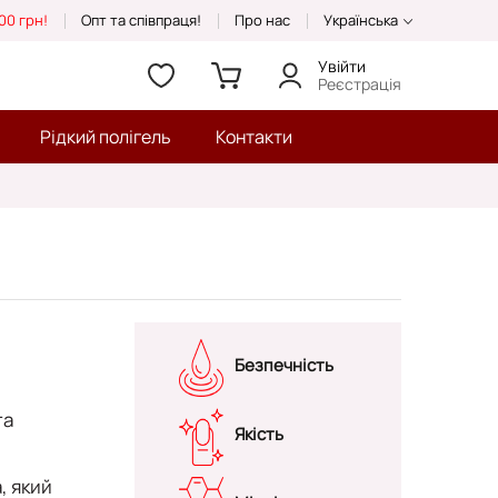
00 грн!
Опт та співпраця!
Про нас
Українська
Увійти
Реєстрація
Рідкий полігель
Контакти
Безпечність
та
Якість
a
, який