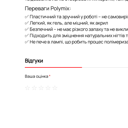
Переваги Polymix:
✅
Пластичний та зручний у роботі
– не самовир
✅
Легкий, як гель, але міцний, як акрил
✅
Безпечний
– не має різкого запаху та не вик
✅
Підходить для зміцнення натуральних нігтів
✅
Не пече в лампі
, що робить процес полімериз
Відгуки
Ваша оцінка
1
2
3
4
5
star
stars
stars
stars
stars