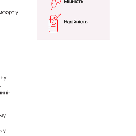
Міцність
омфорт у
Надійність
бну
.
чині-
рму
ь у