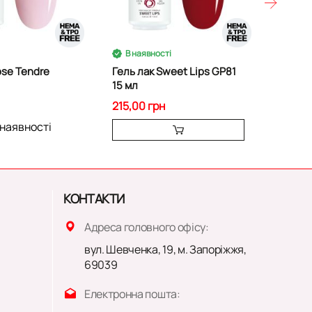
В наявності
ose Tendre
Гель лак Sweet Lips GP81
Гель л
15 мл
15 мл
215,00 грн
215,00
 наявності
Нем
КОНТАКТИ
Адреса головного офісу:
вул. Шевченка, 19, м. Запоріжжя,
69039
Електронна пошта: