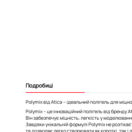
Подробиці
Polymix від Atica – ідеальний полігель для міц
Polymix
– це інноваційний полігель від бренду
A
Він забезпечує
міцність, легкість у моделюванні
Завдяки унікальній формулі
Polymix
не розтікає
та дозволяє легко створювати як
короткі, так і д