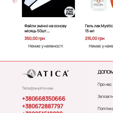
Файли змінні на основу
Гель лак Mystic
місяць 50шт.
15 мл
Абразивність 180 грит
350,00 грн
215,00 грн
Немає у наявності
Немає у ная
ДОПОМ
Про нас
Телефонуйте нам
Зв'язати
+380668350666
+380672887797
Політик