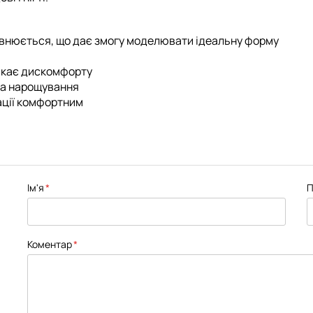
івнюється, що дає змогу моделювати ідеальну форму
ликає дискомфорту
 та нарощування
ації комфортним
Ім'я
П
Коментар