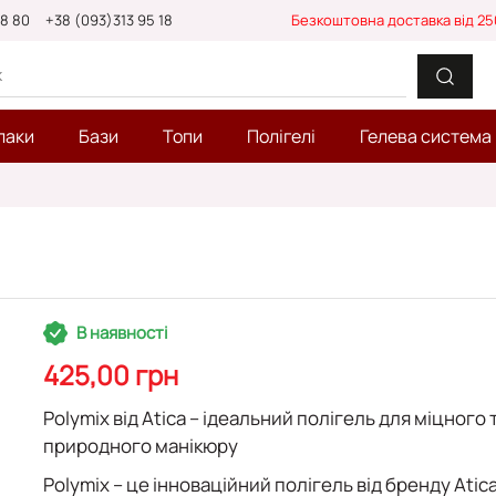
88 80
+38 (093)313 95 18
Безкоштовна доставка від 25
лаки
Бази
Топи
Полігелі
Гелева система
В наявності
425,00 грн
Polymix від Atica – ідеальний полігель для міцного 
природного манікюру
Polymix
– це інноваційний полігель від бренду
Atic