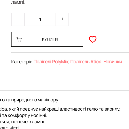
лампі.
КУПИТИ
Категорії:
Полігелі PolyMix
,
Полігель Atica
,
Новинки
ного та природного манікюру
tica
, який поєднує найкращі властивості гелю та акрилу.
 та комфорт у носінні
.
ться, не пече в лампі
овгі нігті
.