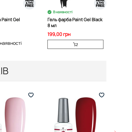
В наявності
В на
 Paint Gel
Гель фарба Paint Gel Black
Гель л
8 мл
мл
199,00 грн
215,00
 наявності
ІВ