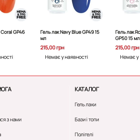
 Coral GP46
Гель лак Navy Blue GP49 15
Гель лак R
мл
GP50 15 мл
215,00 грн
215,00 грн
вності
Немає у наявності
Немає у
ОГА
КАТАЛОГ
Гель лаки
ся з нами
Бази і топи
а
Полігелі