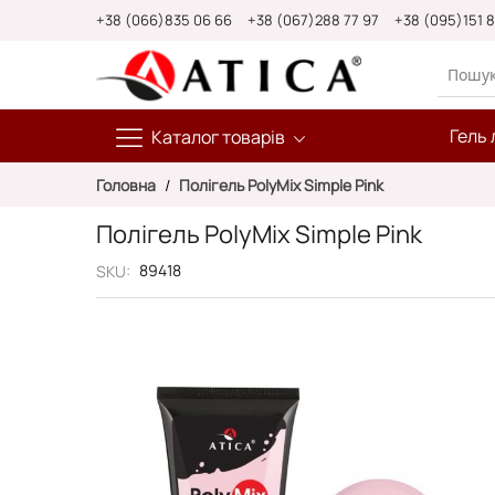
Skip
+38 (066)835 06 66
+38 (067)288 77 97
+38 (095)151 
to
Content
Гель 
Каталог товарів
Головна
Полігель PolyMix Simple Pink
Полігель PolyMix Simple Pink
89418
SKU
Перейти
до
кінця
галереї
зображень