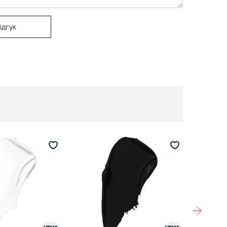
ідгук