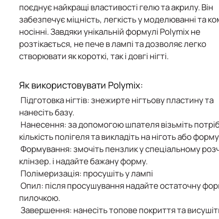
поєднує найкращі властивості гелю та акрилу. Він
забезпечує
міцність, легкість у моделюванні та к
носінні
. Завдяки унікальній формулі
Polymix
не
розтікається, не пече в лампі та дозволяє легко
створювати як
короткі, так і довгі нігті
.
Як використовувати Polymix:
Підготовка нігтів
: знежирте нігтьову пластину та
нанесіть базу.
Нанесення
: за допомогою шпателя візьміть потрі
кількість полігеля та викладіть на ніготь або форму
Формування
: змочіть пензлик у спеціальному роз
клінзер. і надайте бажану форму.
Полімеризація
: просушіть у лампі
Опил
: після просушування надайте остаточну фо
пилочкою.
Завершення
: нанесіть топове покриття та висушіт