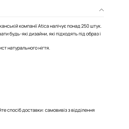
канській компанії Atica налічує понад 250 штук.
и будь-які дизайни, які підходять під образ і
ист натурального нігтя.
те спосіб доставки: самовивіз з відділення