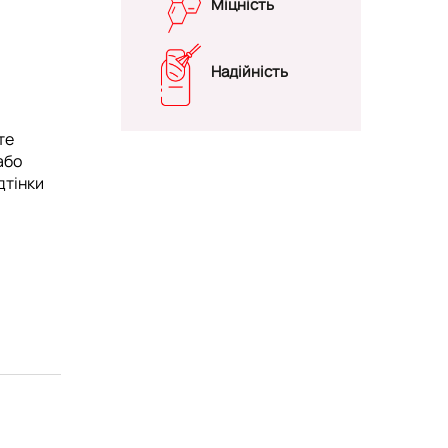
Міцність
Надійність
те
або
дтінки