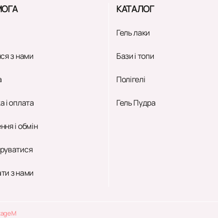
ОГА
КАТАЛОГ
Гель лаки
ся з нами
Бази і топи
а
Полігелі
а і оплата
Гель Пудра
ння і обмін
руватися
ти з нами
tageM