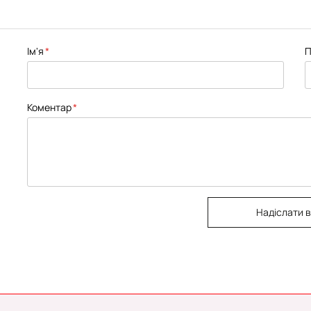
Ім'я
П
Коментар
Надіслати в