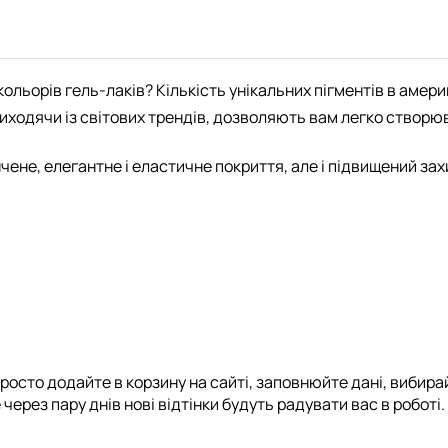
ольорів гель-лаків? Кількість унікальних пігментів в амери
ходячи із світових трендів, дозволяють вам легко створюват
нчене, елегантне і еластичне покриття, але і підвищений зах
росто додайте в корзину на сайті, заповнюйте дані, вибирай
через пару днів нові відтінки будуть радувати вас в роботі.