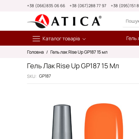
Skip
+38 (066)835 06 66
+38 (067)288 77 97
+38 (095)151 
to
Content
Гель 
Каталог товарів
Головна
Гель лак Rise Up GP187 15 мл
Гель Лак Rise Up GP187 15 Мл
GP187
SKU
Перейти
до
кінця
галереї
зображень