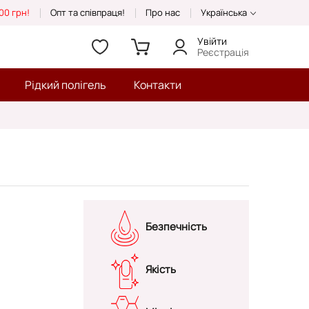
00 грн!
Опт та співпраця!
Про нас
Українська
Увійти
Реєстрація
Рідкий полігель
Контакти
Безпечність
Якість