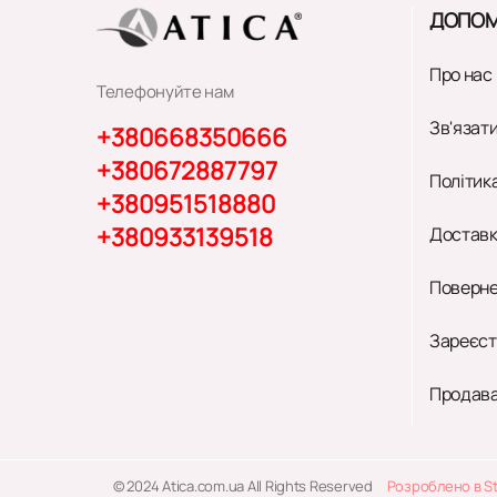
ДОПОМ
Про нас
Телефонуйте нам
Зв'язати
+380668350666
+380672887797
Політик
+380951518880
+380933139518
Доставк
Поверне
Зареєст
Продава
© 2024 Atica.com.ua All Rights Reserved
Розроблено в S