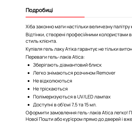
Подробиці
Хіба законно мати настільки величезну палітру к
Відтінки, створені професійними колористами ви
стиль клієнта.
Купівля гель лаку Атіка гарантує не тільки вито
Переваги гель-лаків Atica:
Зберігають діамантовий блиск
Легко знімаються розчином Remover
Не відколюються
Не тріскаються
Полімеризуються в UV/LED лампах
Доступні в об’ємі 7,5 та 15 мл.
Оформити замовлення гель-лаків Atica легко! П
Нової Пошти або кур'єром прямо до дверей і вже 