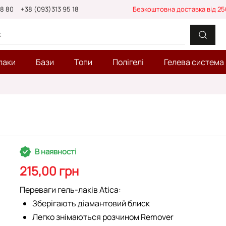
88 80
+38 (093)313 95 18
Безкоштовна доставка від 25
лаки
Бази
Топи
Полігелі
Гелева система
В наявності
215,00 грн
Переваги гель-лаків Atica:
Зберігають діамантовий блиск
Легко знімаються розчином Remover