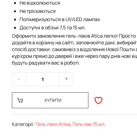
Не відколюються
Не тріскаються
Полімеризуються в UV/LED лампах
Доступні в об’ємі 7,5 та 15 мл.
Оформити замовлення гель-лаків Atica легко! Просто
додайте в корзину на сайті, заповнюйте дані, вибирай
спосіб доставки: самовивіз з відділення Нової Пошти 
кур'єром прямо до дверей і вже через пару днів нові ві
будуть радувати вас в роботі.
КУПИТИ
Категорії:
Гель лаки Атіка
,
Гель лак 15 мл.