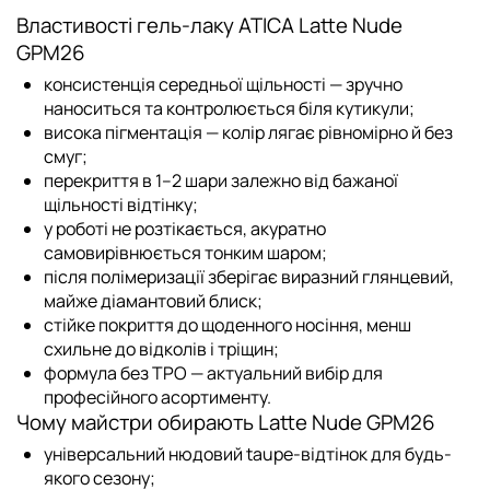
Властивості гель-лаку ATICA Latte Nude
GPM26
консистенція середньої щільності — зручно
наноситься та контролюється біля кутикули;
висока пігментація — колір лягає рівномірно й без
смуг;
перекриття в 1–2 шари залежно від бажаної
щільності відтінку;
у роботі не розтікається, акуратно
самовирівнюється тонким шаром;
після полімеризації зберігає виразний глянцевий,
майже діамантовий блиск;
стійке покриття до щоденного носіння, менш
схильне до відколів і тріщин;
формула без TPO — актуальний вибір для
професійного асортименту.
Чому майстри обирають Latte Nude GPM26
універсальний нюдовий taupe-відтінок для будь-
якого сезону;