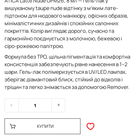
ATICA Latte Nude GPM26, 8 мл — гель-лак у
вишуканому taupe nude відтінку з м’яким лате-
підтоном для нюдового манікюру, офісних образів,
мінімалістичних дизайнів і спокійних салонних
покриттів. Колір виглядає дорого, сучасно та
гармонійно поєднується з молочною, бежевою і
сіро-рожевою палітрою.
Формула без TPO, щільна пігментація та комфортна
консистенція забезпечують рівне нанесення в 1–2
шари. Гель-лак полімеризується в UV/LED лампах,
зберігає діамантовий блиск, стійкий до відколів і
тріщин та легко знімається за допомогою Remover.
КУПИТИ