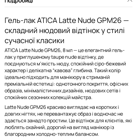
Подробиці
Гель-лак ATICA Latte Nude GPM26 —
складний нюдовий відтінок у стилі
сучасної класики
ATICA Latte Nude GPM26, 8 мл — це елегантний гель-
лак у приглушеному taupe nude відтінку, де
поєднуються м’якість нюду, спокійний сіро-бежевий
характер і делікатна “кавова” глибина. Такий колір
ідеально підходить для манікюру в стриманій
преміальній естетиці: однотонного покриття, офісних
образів, мінімалістичних дизайнів, нюдових сетів і
спокійних сезонних колекцій майстра.
Latte Nude GPM26 красиво виглядає на коротких і
довгих нігтях, не перевантажує образ і водночас не
здається занадто простим. Це відтінок для клієнтів, які
люблять охайний, дорогий на вигляд манікюр із
благородним холодно-теплим балансом.