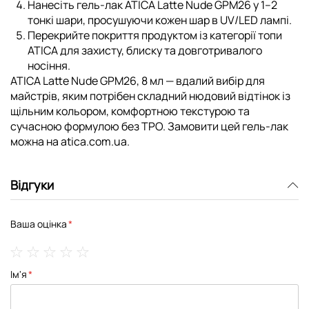
Нанесіть гель-лак ATICA Latte Nude GPM26 у 1–2
тонкі шари, просушуючи кожен шар в UV/LED лампі.
Перекрийте покриття продуктом із категорії
топи
ATICA
для захисту, блиску та довготривалого
носіння.
ATICA Latte Nude GPM26, 8 мл — вдалий вибір для
майстрів, яким потрібен складний нюдовий відтінок із
щільним кольором, комфортною текстурою та
сучасною формулою без TPO. Замовити цей гель-лак
можна на atica.com.ua.
Відгуки
Ваша оцінка
1
2
3
4
5
Ім'я
star
stars
stars
stars
stars