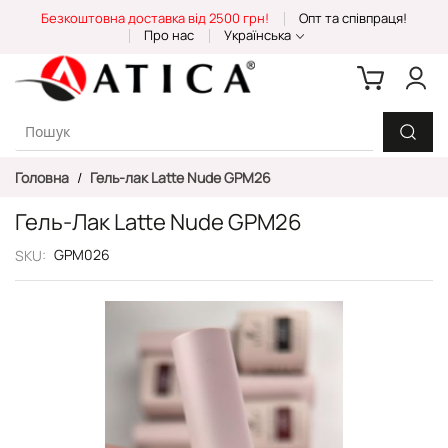
Skip
Безкоштовна доставка від 2500 грн!
Опт та співпраця!
to
Про нас
Українська
Content
Головна
Гель-лак Latte Nude GPM26
Гель-Лак Latte Nude GPM26
GPM026
SKU
Перейти
до
кінця
галереї
зображень