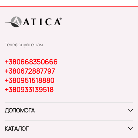
Телефонуйте нам
+380668350666
+380672887797
+380951518880
+380933139518
ДОПОМОГА
КАТАЛОГ