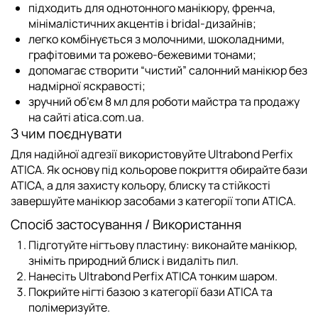
підходить для однотонного манікюру, френча,
мінімалістичних акцентів і bridal-дизайнів;
легко комбінується з молочними, шоколадними,
графітовими та рожево-бежевими тонами;
допомагає створити “чистий” салонний манікюр без
надмірної яскравості;
зручний об’єм 8 мл для роботи майстра та продажу
на сайті atica.com.ua.
З чим поєднувати
Для надійної адгезії використовуйте
Ultrabond Perfix
ATICA
. Як основу під кольорове покриття обирайте
бази
ATICA
, а для захисту кольору, блиску та стійкості
завершуйте манікюр засобами з категорії
топи ATICA
.
Спосіб застосування / Використання
Підготуйте нігтьову пластину: виконайте манікюр,
зніміть природний блиск і видаліть пил.
Нанесіть
Ultrabond Perfix ATICA
тонким шаром.
Покрийте нігті базою з категорії
бази ATICA
та
полімеризуйте.