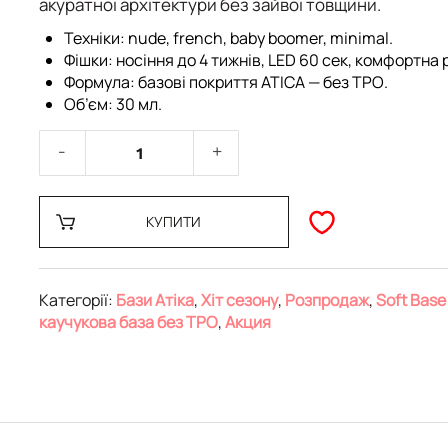
акуратної архітектури без зайвої товщини.
Техніки:
nude, french, baby boomer, minimal.
Фішки:
носіння до 4 тижнів, LED 60 сек, комфортна 
Формула:
базові покриття ATICA —
без TPO
.
Об’єм:
30 мл.
КУПИТИ
Категорії:
Бази Атіка
,
Хіт сезону
,
Розпродаж
,
Soft Base
каучукова база без TPO
,
Акция