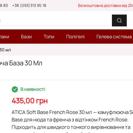
88 80
+38 (093)313 95 18
Безкоштовна доставка від 25
лаки
Бази
Топи
Полігелі
Гелева система
30 мл
ча База 30 Мл
В наявності
435,00 грн
ATICA Soft Base French Rose 30 мл
— камуфлююча S
Base для нюда та френча з відтінком French Rose.
Підходить для швидкого тонкого вирівнювання та