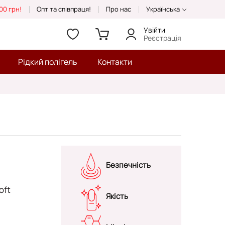
00 грн!
Опт та співпраця!
Про нас
Українська
Увійти
Реєстрація
Рідкий полігель
Контакти
Безпечність
oft
Якість