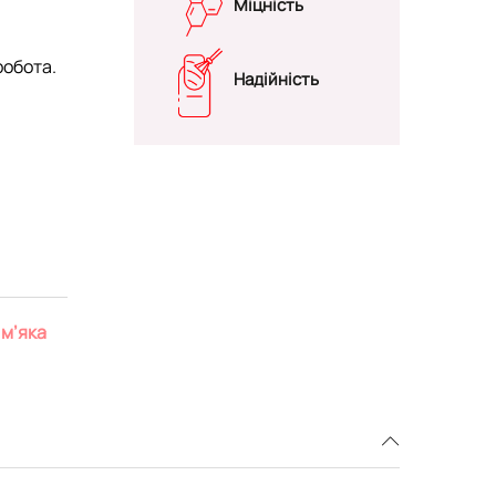
Міцність
робота.
Надійність
 м’яка