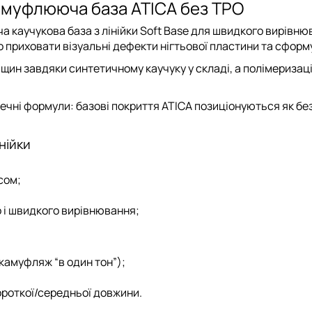
 Камуфлююча база ATICA без TPO
каучукова база з лінійки Soft Base для швидкого вирівню
о приховати візуальні дефекти нігтьової пластини та сформу
ріщин завдяки
синтетичному каучуку
у складі, а полімеризац
зпечні формули: базові покриття ATICA позиціонуються як
бе
нійки
сом;
о і швидкого вирівнювання;
камуфляж “в один тон”);
ороткої/середньої довжини.