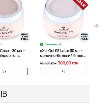
і
В наявності
В на
1 Cream 30 мл —
eXel Gel 05 Latte 30 мл —
Білдер
ілдер гель
молочно-бежевий білдер
Rose 3
гель
300,00 грн
475,00 грн
475,00 
ІВ