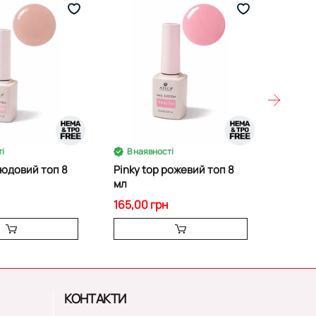
і
В наявності
В на
нюдовий топ 8
Pinky top рожевий топ 8
French
мл
165,00 грн
165,00
КОНТАКТИ