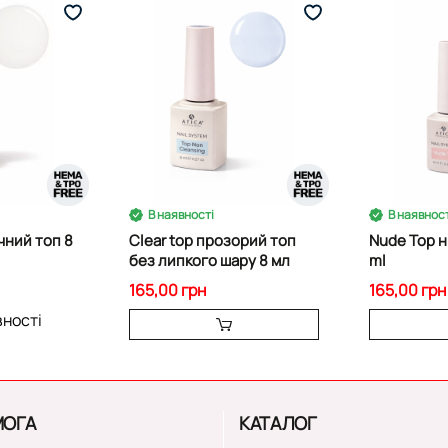
В наявності
В наявност
чний топ 8
Clear top прозорий топ
Nude Top 
без липкого шару 8 мл
ml
165,00 грн
165,00 грн
вності
ОГА
КАТАЛОГ