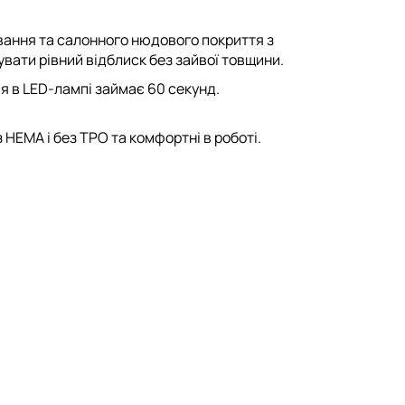
вання та салонного нюдового покриття з
вати рівний відблиск без зайвої товщини.
ія в LED-лампі займає
60 секунд
.
з HEMA і без TPO
та комфортні в роботі.