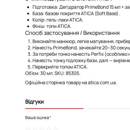
Підготовка:
Дегідратор PrimeBond 15 мл
+ з
База:
базові покриття ATICA
(Soft Base).
Колір:
гель-лаки ATICA
.
Фініш:
топи ATICA
.
Спосіб застосування / Використання
Виконайте манікюр, легке матування, прибер
Нанесіть
PrimeBond
, зачекайте 20–30 секун
За потреби тонко нанесіть
Perfix
(особливо н
Нанесіть тонку підложку бази, далі — вирів
Перекрийте
топом ATICA
.
Об’єм:
30 мл.
SKU:
85305.
Офіційна сторінка товару на atica.com.ua
.
Відгуки
Ваша оцінка