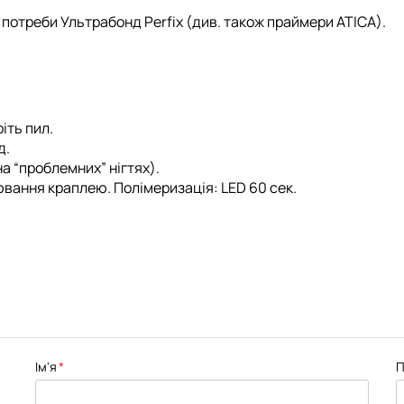
а потреби
Ультрабонд Perfix
(див. також
праймери ATICA
).
іть пил.
д.
а “проблемних” нігтях).
нювання краплею. Полімеризація: LED 60 сек.
Ім'я
П