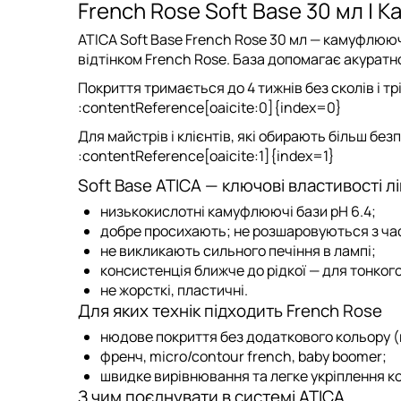
French Rose Soft Base 30 мл |
ATICA Soft Base French Rose 30 мл
— камуфлююча 
відтінком French Rose. База допомагає акуратн
Покриття тримається до
4 тижнів
без сколів і т
:contentReference[oaicite:0]{index=0}
Для майстрів і клієнтів, які обирають більш бе
:contentReference[oaicite:1]{index=1}
Soft Base ATICA — ключові властивості лі
низькокислотні камуфлюючі бази pH 6.4;
добре просихають; не розшаровуються з ча
не викликають сильного печіння в лампі;
консистенція ближче до рідкої — для тонког
не жорсткі, пластичні.
Для яких технік підходить French Rose
нюдове покриття без додаткового кольору (
френч, micro/contour french, baby boomer;
швидке вирівнювання та легке укріплення к
З чим поєднувати в системі ATICA