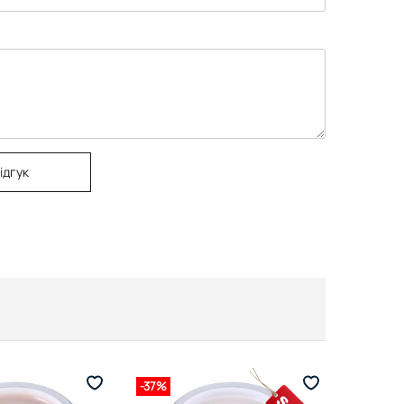
ідгук
-37%
-37%