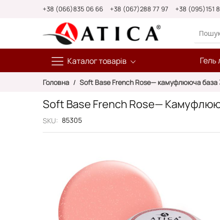
Skip
+38 (066)835 06 66
+38 (067)288 77 97
+38 (095)151 
to
Content
Гель 
Каталог товарів
Головна
Soft Base French Rose— камуфлююча база 
Soft Base French Rose— Камуфлюю
85305
SKU
Перейти
до
кінця
галереї
зображень