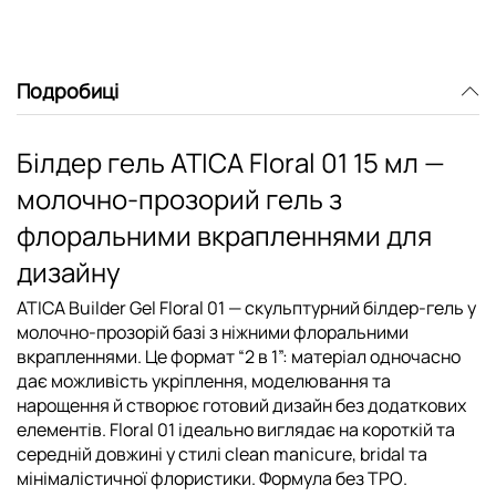
Подробиці
Білдер гель ATICA Floral 01 15 мл —
молочно-прозорий гель з
флоральними вкрапленнями для
дизайну
ATICA Builder Gel Floral 01
— скульптурний білдер-гель у
молочно-прозорій базі з ніжними флоральними
вкрапленнями. Це формат “2 в 1”: матеріал одночасно
дає можливість
укріплення
,
моделювання
та
нарощення
й створює готовий дизайн без додаткових
елементів. Floral 01 ідеально виглядає на короткій та
середній довжині у стилі clean manicure, bridal та
мінімалістичної флористики. Формула
без TPO
.