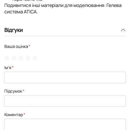
Подивитися інші матеріали для моделювання:
Гелева
система ATICA
.
Відгуки
Ваша оцінка
1
2
3
4
5
Ім'я
star
stars
stars
stars
stars
Підсумок
Коментар