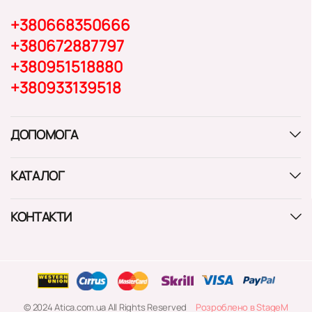
+380668350666
+380672887797
+380951518880
+380933139518
ДОПОМОГА
КАТАЛОГ
КОНТАКТИ
© 2024 Atica.com.ua All Rights Reserved
Розроблено в StageM