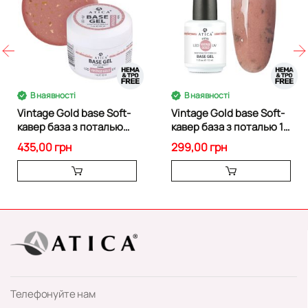
В наявності
В наявності
Vintage Gold base Soft-
Vintage Gold base Soft-
кавер база з поталью
кавер база з поталью 15
30ml
ml
435,00 грн
299,00 грн
Телефонуйте нам