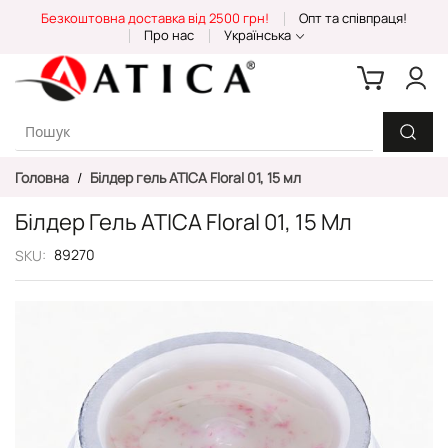
Skip
Безкоштовна доставка від 2500 грн!
Опт та співпраця!
to
Про нас
Українська
Content
Головна
Білдер гель ATICA Floral 01, 15 мл
Білдер Гель ATICA Floral 01, 15 Мл
89270
SKU
Перейти
до
кінця
галереї
зображень