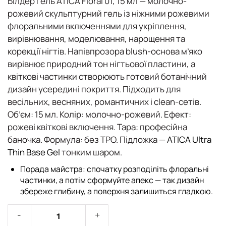
Білдер гель ATICA Floral 01, 15 мл
— молочно-
рожевий скульптурний гель із ніжними рожевими
флоральними включеннями для
укріплення,
вирівнювання, моделювання, нарощення та
корекції нігтів
. Напівпрозора blush-основа м’яко
вирівнює природний тон нігтьової пластини, а
квіткові частинки створюють готовий ботанічний
дизайн усередині покриття. Підходить для
весільних, весняних, романтичних і clean-сетів.
Об’єм:
15 мл.
Колір:
молочно-рожевий.
Ефект:
рожеві квіткові включення.
Тара:
професійна
баночка.
Формула:
без TPO. Підложка —
ATICA Ultra
Thin Base Gel
тонким шаром.
Порада майстра:
спочатку розподіліть флоральні
частинки, а потім сформуйте апекс — так дизайн
збереже глибину, а поверхня залишиться гладкою.