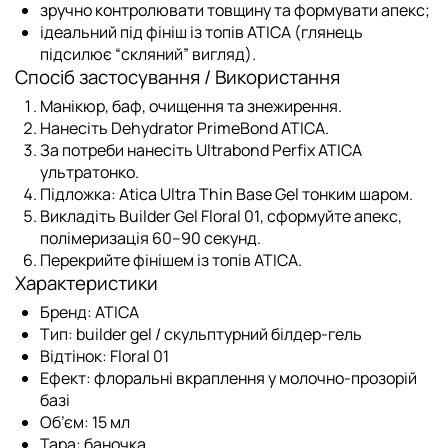
зручно контролювати товщину та формувати апекс;
ідеальний під фініш із
топів ATICA
(глянець
підсилює “скляний” вигляд).
Спосіб застосування / Використання
Манікюр, баф, очищення та знежирення.
Нанесіть
Dehydrator PrimeBond ATICA
.
За потреби нанесіть
Ultrabond Perfix ATICA
ультратонко.
Підложка:
Atica Ultra Thin Base Gel
тонким шаром.
Викладіть
Builder Gel Floral 01
, сформуйте апекс,
полімеризація 60–90 секунд.
Перекрийте фінішем із
топів ATICA
.
Характеристики
Бренд:
ATICA
Тип:
builder gel / скульптурний білдер-гель
Відтінок:
Floral 01
Ефект:
флоральні вкраплення у молочно-прозорій
базі
Об’єм:
15 мл
Тара:
баночка