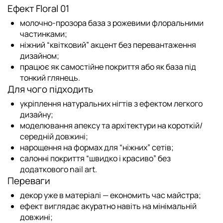
Ефект Floral 01
молочно-прозора база з рожевими флоральними
частинками;
ніжний “квітковий” акцент без перевантаження
дизайном;
працює як самостійне покриття або як база під
тонкий глянець.
Для чого підходить
укріплення
натуральних нігтів з ефектом легкого
дизайну;
моделювання
апексу та архітектури на короткій/
середній довжині;
нарощення
на формах для “ніжних” сетів;
салонні покриття “швидко і красиво” без
додаткового nail art.
Переваги
декор уже в матеріалі — економить час майстра;
ефект виглядає акуратно навіть на мінімальній
довжині;