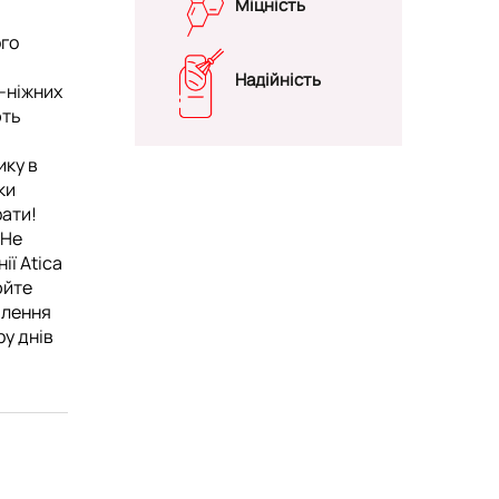
Міцність
ого
Надійність
о-ніжних
ють
ику в
ки
рати!
-Не
ії Atica
юйте
ілення
ру днів