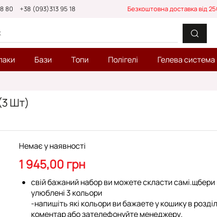
88 80
+38 (093)313 95 18
Безкоштовна доставка від 25
лаки
Бази
Топи
Полігелі
Гелева система
(3 Шт)
Немає у наявності
1 945,00 грн
свій бажаний набор ви можете скласти самі.щбери
улюблені 3 кольори
-напишіть які кольори ви бажаете у кошику в розділ
коментар або зателефонуйте менеджеру
.