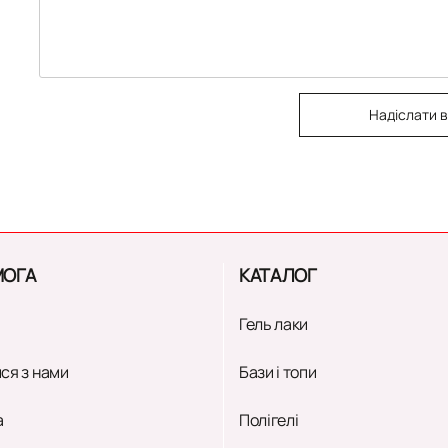
Надіслати в
ОГА
КАТАЛОГ
Гель лаки
ся з нами
Бази і топи
а
Полігелі