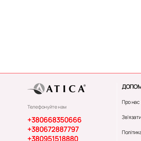
ДОПОМ
Про нас
Телефонуйте нам
Зв'язати
+380668350666
+380672887797
Політик
+380951518880