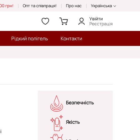
00 грн!
Опт та співпраця!
Про нас
Українська
Увійти
Реєстрація
Рідкий полігель
Контакти
Безпечність
Якість
і