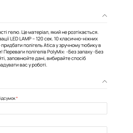
сті гелю. Це матеріал, який не розтікається.
ації LED LAMP – 120 сек. 10 класично-ніжних
е придбати полігель Atica у зручному тюбику в
! Переваги полігелів PolyMix: -Без запаху -Без
йті, заповнюйте дані, вибирайте спосіб
адувати вас у роботі.
ідсумок