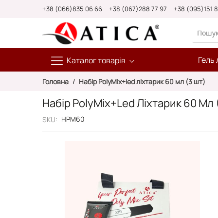
Skip
+38 (066)835 06 66
+38 (067)288 77 97
+38 (095)151 
to
Content
Гель 
Каталог товарів
Головна
Набір PolyMix+led ліхтарик 60 мл (3 шт)
Набір PolyMix+led Ліхтарик 60 Мл 
НРМ60
SKU
Перейти
до
кінця
галереї
зображень