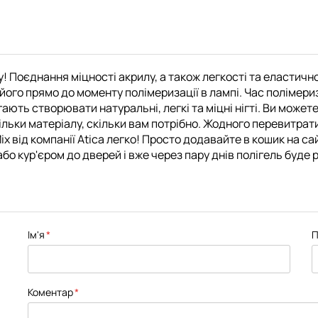
у! Поєднання міцності акрилу, а також легкості та еластично
його прямо до моменту полімеризації в лампі. Час полімериз
ають створювати натуральні, легкі та міцні нігті. Ви может
ільки матеріалу, скільки вам потрібно. Жодного перевитрати
x від компанії Atica легко! Просто додавайте в кошик на са
бо кур'єром до дверей і вже через пару днів полігель буде р
Ім'я
П
Коментар