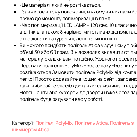
-Це матеріал, який не розтікається.
-Завмирає в тому положенні, в якому ви виклали й
прямо до
моменту полімеризації в лампі.
-Час полімеризації LED LAMP – 120 сек. 10 класичн
відтінків, а також 8 чарівно-миготливих допомага
створювати натуральні, легкі та міцні нігті.
Ви можете придбати полігель Atica у зручному тюб
об'ємі 30 або 60 грам. Він дозволяє видавити стіль
матеріалу, скільки вам потрібно. Жодного перевит
Переваги полігелів PolyMix: -Без запаху -Без пилу 
розтікаються Замовити полігель PolyMix від компан
легко! Просто додавайте в кошик на сайті, заповн
дані, вибирайте спосіб доставки: самовивіз із відд
Нової Пошти або кур'єром до дверей і вже через па
полігель буде радувати вас у роботі.
Категорії:
Полігелі PolyMix
,
Полігель Atica
,
Полігель з
шиммером Atica