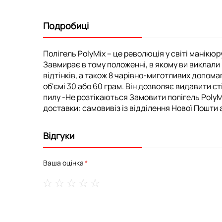
Подробиці
Полігель PolyMix – це революція у світі манікюр
Завмирає в тому положенні, в якому ви виклали 
відтінків, а також 8 чарівно-миготливих допомаг
об'ємі 30 або 60 грам. Він дозволяє видавити ст
пилу -Не розтікаються Замовити полігель PolyMi
доставки: самовивіз із відділення Нової Пошти а
Відгуки
Ваша оцінка
1
2
3
4
5
star
stars
stars
stars
stars