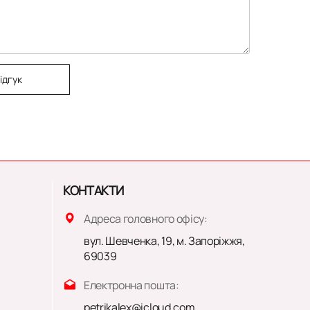
ідгук
КОНТАКТИ
Адреса головного офісу:
вул. Шевченка, 19, м. Запоріжжя,
69039
Електронна пошта:
petrikalex@icloud.com