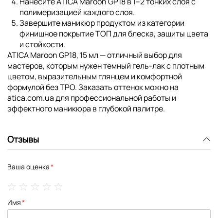
Нанесите ATICA Maroon GP18 в 1–2 тонких слоя с
полимеризацией каждого слоя.
Завершите маникюр продуктом из категории
финишное покрытие ТОП
для блеска, защиты цвета
и стойкости.
ATICA Maroon GP18, 15 мл — отличный выбор для
мастеров, которым нужен темный гель-лак с плотным
цветом, выразительным глянцем и комфортной
формулой без TPO. Заказать оттенок можно на
atica.com.ua для профессиональной работы и
эффектного маникюра в глубокой палитре.
Отзывы
Ваша оценка
1
2
3
4
5
Имя
star
stars
stars
stars
stars