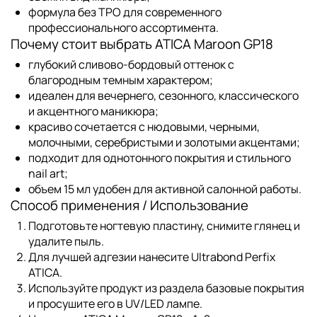
формула без TPO для современного
профессионального ассортимента.
Почему стоит выбрать ATICA Maroon GP18
глубокий сливово-бордовый оттенок с
благородным темным характером;
идеален для вечернего, сезонного, классического
и акцентного маникюра;
красиво сочетается с нюдовыми, черными,
молочными, серебристыми и золотыми акцентами;
подходит для однотонного покрытия и стильного
nail art;
объем 15 мл удобен для активной салонной работы.
Способ применения / Использование
Подготовьте ногтевую пластину, снимите глянец и
удалите пыль.
Для лучшей адгезии нанесите
Ultrabond Perfix
ATICA
.
Используйте продукт из раздела
базовые покрытия
и просушите его в UV/LED лампе.