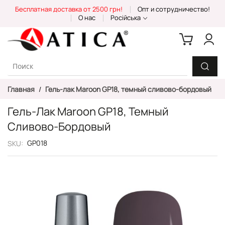
Skip
Бесплатная доставка от 2500 грн!
Опт и сотрудничество!
to
О нас
Російська
Content
Главная
Гель-лак Maroon GP18, темный сливово-бордовый
Гель-Лак Maroon GP18, Темный
Сливово-Бордовый
GP018
SKU
Пропустить
и
перейти
к
галереям