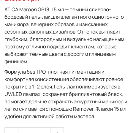
галереи
изображений
ATICA Maroon GP18, 15 мл — темный сливово-
бордовый гель-лак для элегантного однотонного
маникюра, вечерних образов и изысканных
сезонных салонных дизайнов. Оттенок выглядит
глубоким, благородным и визуально насыщенным,
поэтому отлично подходит клиентам, которые
выбирают темные цвета с дорогим глянцевым
финишем.
Формула без TPO, плотная пигментация и
комфортная консистенция обеспечивают ровное
покрытие в 1–2 слоя. Гель-лак полимеризуется в
UV/LED лампах, сохраняет бриллиантовый блеск,
помогает дольше сохранять аккуратный маникюр и
легко снимается с помощью Remover. Флакон 15 мл
удобен для активной работы мастера.