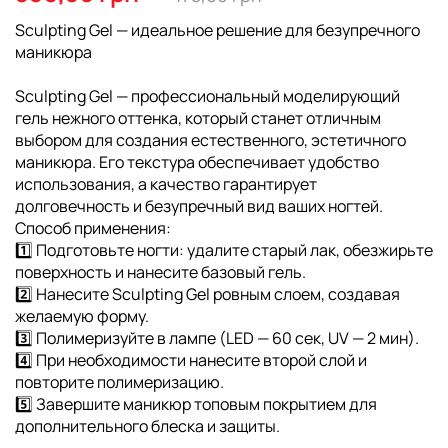
галереи
изображений
Sculpting Gel — идеальное решение для безупречного
маникюра
Sculpting Gel — профессиональный моделирующий
гель нежного оттенка, который станет отличным
выбором для создания естественного, эстетичного
маникюра. Его текстура обеспечивает удобство
использования, а качество гарантирует
долговечность и безупречный вид ваших ногтей.
Способ применения:
1️⃣ Подготовьте ногти: удалите старый лак, обезжирьте
поверхность и нанесите базовый гель.
2️⃣ Нанесите Sculpting Gel ровным слоем, создавая
желаемую форму.
3️⃣ Полимеризуйте в лампе (LED — 60 сек, UV — 2 мин).
4️⃣ При необходимости нанесите второй слой и
повторите полимеризацию.
5️⃣ Завершите маникюр топовым покрытием для
дополнительного блеска и защиты.