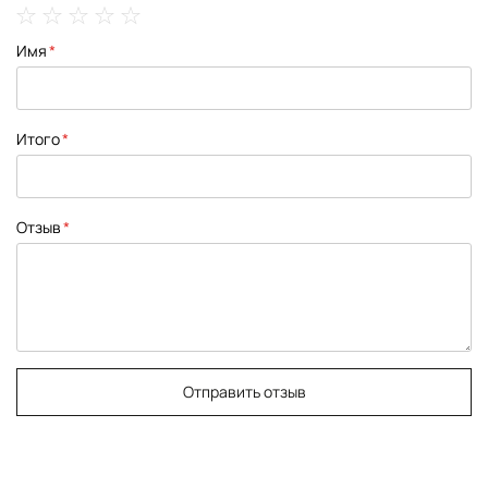
1
2
3
4
5
Имя
star
stars
stars
stars
stars
Итого
Отзыв
Отправить отзыв