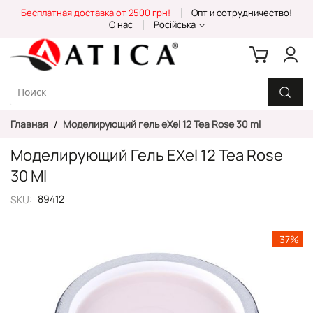
Skip
Бесплатная доставка от 2500 грн!
Опт и сотрудничество!
to
О нас
Російська
Content
Главная
Моделирующий гель eXel 12 Tea Rose 30 ml
Моделирующий Гель EXel 12 Tea Rose
30 Ml
89412
SKU
Пропустить
-37%
и
перейти
к
галереям