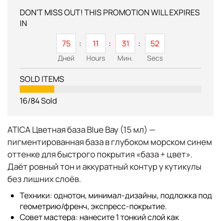
DON'T MISS OUT! THIS PROMOTION WILL EXPIRES
IN
75
11
31
52
Дней
Hours
Мин.
Secs
SOLD ITEMS
16/84
Sold
ATICA Цветная база Blue Bay (15 мл)
—
пигментированная база в глубоком морском синем
оттенке для быстрого покрытия «база + цвет».
Даёт ровный тон и аккуратный контур у кутикулы
без лишних слоёв.
Техники:
однотон, минимал-дизайны, подложка под
геометрию/френч, экспресс-покрытие.
Совет мастера:
нанесите 1 тонкий слой как