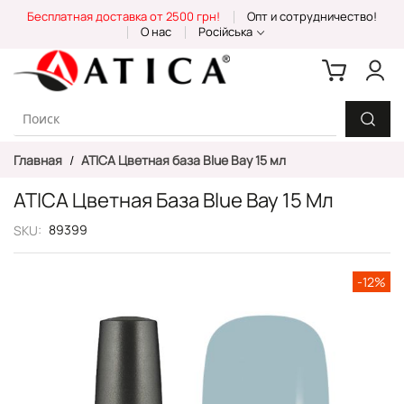
Skip
Бесплатная доставка от 2500 грн!
Опт и сотрудничество!
to
О нас
Російська
Content
Главная
ATICA Цветная база Blue Bay 15 мл
ATICA Цветная База Blue Bay 15 Мл
89399
SKU
Пропустить
-12%
и
перейти
к
галереям
изображений