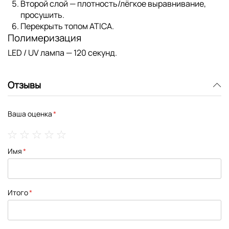
Второй слой — плотность/лёгкое выравнивание,
просушить.
Перекрыть топом ATICA.
Полимеризация
LED / UV лампа — 120 секунд.
Отзывы
Ваша оценка
1
2
3
4
5
Имя
star
stars
stars
stars
stars
Итого