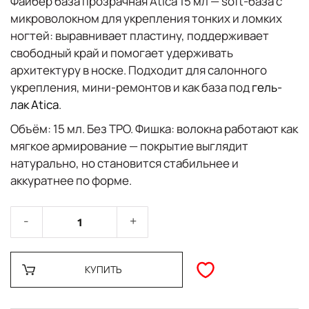
Файбер база прозрачная Atica 15 мл
— soft-база с
микроволокном для укрепления тонких и ломких
ногтей: выравнивает пластину, поддерживает
свободный край и помогает удерживать
архитектуру в носке. Подходит для салонного
укрепления, мини-ремонтов и как база под
гель-
лак Atica
.
Объём:
15 мл.
Без TPO.
Фишка: волокна работают как
мягкое армирование — покрытие выглядит
натурально, но становится стабильнее и
аккуратнее по форме.
КУПИТЬ