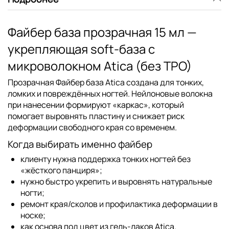
Файбер база прозрачная 15 мл —
укрепляющая soft-база с
микроволокном Atica (без TPO)
Прозрачная Файбер база Atica
создана для тонких,
ломких и повреждённых ногтей. Нейлоновые волокна
при нанесении формируют «каркас», который
помогает выровнять пластину и снижает риск
деформации свободного края со временем.
Когда выбирать именно файбер
клиенту нужна поддержка тонких ногтей без
«жёсткого панциря»;
нужно быстро укрепить и выровнять натуральные
ногти;
ремонт края/сколов и профилактика деформации в
носке;
как основа под цвет из
гель-лаков Atica
.