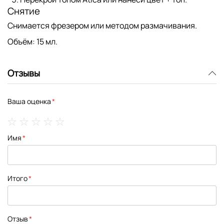
Снятие
Снимается
фрезером
или методом
размачивания
.
Объём:
15 мл.
Отзывы
Ваша оценка
1
2
3
4
5
Имя
star
stars
stars
stars
stars
Итого
Отзыв