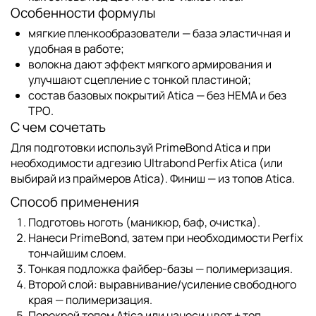
Особенности формулы
мягкие пленкообразователи — база эластичная и
удобная в работе;
волокна дают эффект мягкого армирования и
улучшают сцепление с тонкой пластиной;
состав базовых покрытий Atica —
без HEMA и без
TPO
.
С чем сочетать
Для подготовки используй
PrimeBond Atica
и при
необходимости адгезию
Ultrabond Perfix Atica
(или
выбирай из
праймеров Atica
). Финиш — из
топов Atica
.
Способ применения
Подготовь ноготь (маникюр, баф, очистка).
Нанеси
PrimeBond
, затем при необходимости
Perfix
тончайшим слоем.
Тонкая подложка файбер-базы — полимеризация.
Второй слой: выравнивание/усиление свободного
края — полимеризация.
Перекрой
топом Atica
или нанеси цвет + топ.