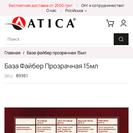
Skip
Бесплатная доставка от 2500 грн!
Опт и сотрудничество!
to
О нас
Російська
Content
Главная
База файбер прозрачная 15мл
База Файбер Прозрачная 15мл
89361
SKU
Пропустить
и
перейти
к
галереям
изображений