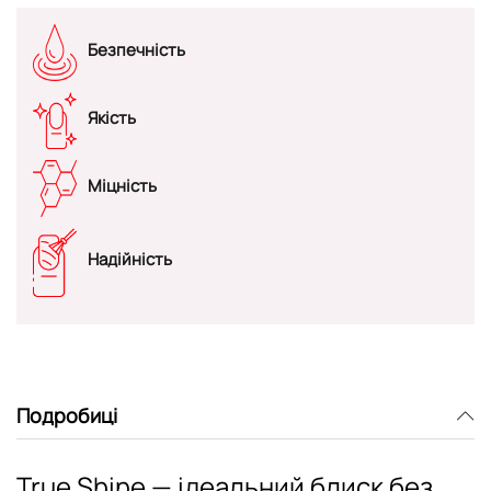
Безпечність
Якість
Міцність
Надійність
Подробиці
True Shine — ідеальний блиск без