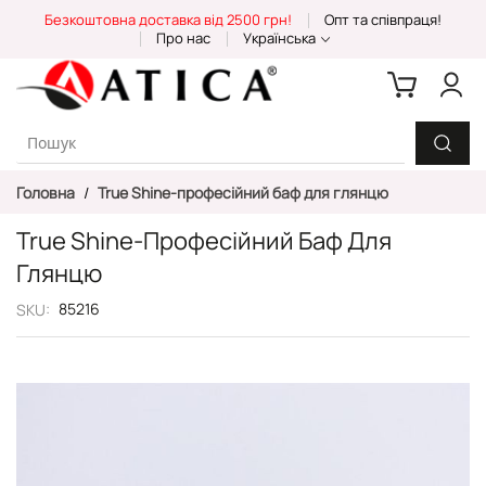
Skip
Безкоштовна доставка від 2500 грн!
Опт та співпраця!
to
Про нас
Українська
Content
Головна
True Shine-професійний баф для глянцю
True Shine-Професійний Баф Для
Глянцю
85216
SKU
Перейти
до
кінця
галереї
зображень