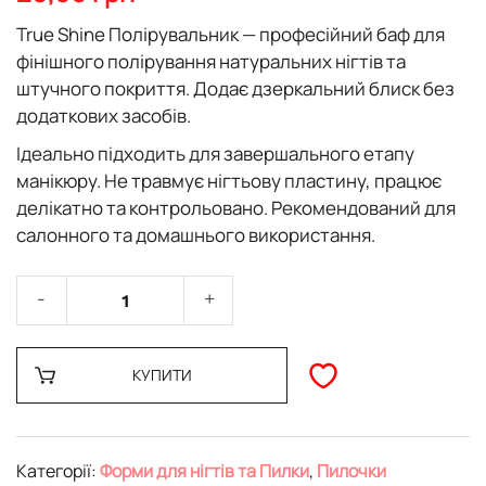
галереї
зображень
True Shine Полірувальник
— професійний баф для
фінішного полірування натуральних нігтів та
штучного покриття. Додає дзеркальний блиск без
додаткових засобів.
Ідеально підходить для завершального етапу
манікюру. Не травмує нігтьову пластину, працює
делікатно та контрольовано. Рекомендований для
салонного та домашнього використання.
КУПИТИ
Категорії:
Форми для нігтів та Пилки
,
Пилочки