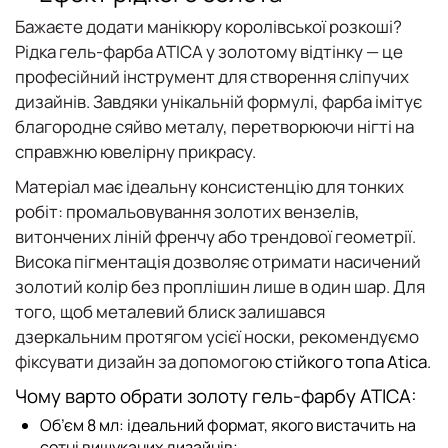
Бажаєте додати манікюру королівської розкоші?
Рідка гель-фарба ATICA у золотому відтінку
— це
професійний інструмент для створення сліпучих
дизайнів. Завдяки унікальній формулі, фарба імітує
благородне сяйво металу, перетворюючи нігті на
справжню ювелірну прикрасу.
Матеріал має ідеальну консистенцію для тонких
робіт: промальовування золотих вензелів,
витончених ліній френчу або трендової геометрії.
Висока пігментація дозволяє отримати насичений
золотий колір без проплішин лише в один шар. Для
того, щоб металевий блиск залишався
дзеркальним протягом усієї носки, рекомендуємо
фіксувати дизайн за допомогою
стійкого топа Atica
.
Чому варто обрати золоту гель-фарбу ATICA:
Об’єм 8 мл:
ідеальний формат, якого вистачить на
сотні вишуканих дизайнів;