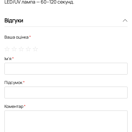
LED/UV лампа — 60–120 секунд.
Відгуки
Ваша оцінка
1
2
3
4
5
Ім'я
star
stars
stars
stars
stars
Підсумок
Коментар