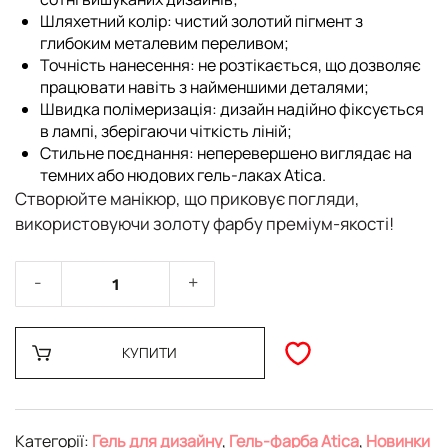
Шляхетний колір:
чистий золотий пігмент з
глибоким металевим переливом;
Точність нанесення:
не розтікається, що дозволяє
працювати навіть з найменшими деталями;
Швидка полімеризація:
дизайн надійно фіксується
в лампі, зберігаючи чіткість ліній;
Стильне поєднання:
неперевершено виглядає на
темних або нюдових
гель-лаках Atica
.
Створюйте манікюр, що приковує погляди,
використовуючи золоту фарбу преміум-якості!
КУПИТИ
Категорії:
Гель для дизайну
,
Гель-фарба Atica
,
Новинки