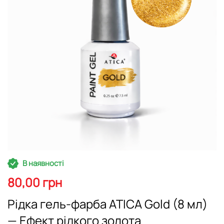
Перейти
В наявності
до
початку
80,00 грн
галереї
зображень
Рідка гель-фарба ATICA Gold (8 мл)
— Ефект рідкого золота