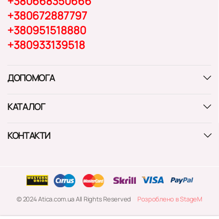
+380668350666
+380672887797
+380951518880
+380933139518
ДОПОМОГА
КАТАЛОГ
КОНТАКТИ
© 2024 Atica.com.ua All Rights Reserved
Розроблено в StageM