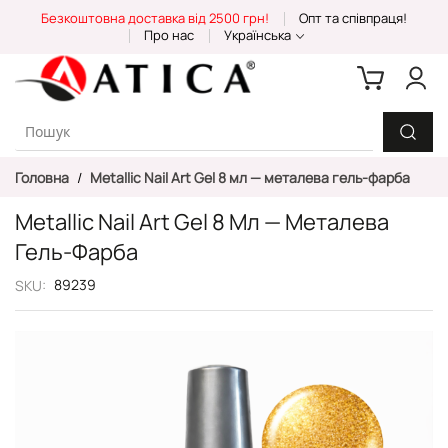
Skip
Безкоштовна доставка від 2500 грн!
Опт та співпраця!
to
Про нас
Українська
Content
Головна
Metallic Nail Art Gel 8 мл — металева гель-фарба
Metallic Nail Art Gel 8 Мл — Металева
Гель-Фарба
89239
SKU
Перейти
до
кінця
галереї
зображень