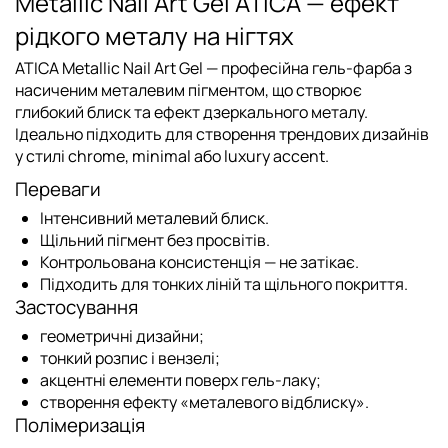
Metallic Nail Art Gel ATICA — ефект
рідкого металу на нігтях
ATICA Metallic Nail Art Gel
— професійна гель-фарба з
насиченим металевим пігментом, що створює
глибокий блиск та ефект дзеркального металу.
Ідеально підходить для створення трендових дизайнів
у стилі chrome, minimal або luxury accent.
Переваги
Інтенсивний металевий блиск.
Щільний пігмент без просвітів.
Контрольована консистенція — не затікає.
Підходить для тонких ліній та щільного покриття.
Застосування
геометричні дизайни;
тонкий розпис і вензелі;
акцентні елементи поверх гель-лаку;
створення ефекту «металевого відблиску».
Полімеризація