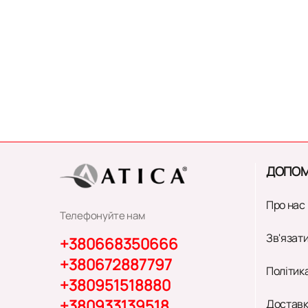
ДОПОМ
Про нас
Телефонуйте нам
Зв'язати
+380668350666
+380672887797
Політик
+380951518880
+380933139518
Доставк