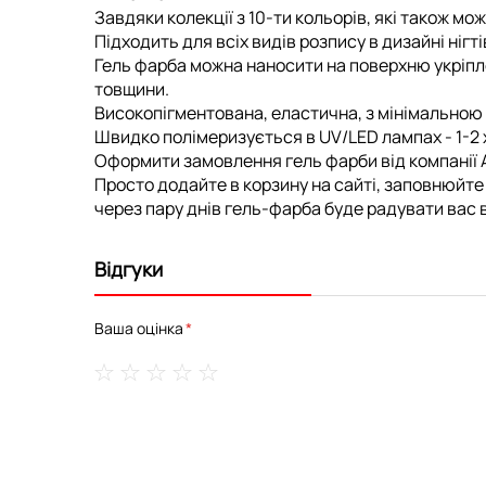
Завдяки колекції з 10-ти кольорів, які також м
Підходить для всіх видів розпису в дизайні нігті
Гель фарба можна наносити на поверхню укріпле
товщини.
Високопігментована, еластична, з мінімальною 
Швидко полімеризується в UV/LED лампах - 1-2 
Оформити замовлення гель фарби від компанії A
Просто додайте в корзину на сайті, заповнюйте 
через пару днів гель-фарба буде радувати вас в
Відгуки
Ваша оцінка
1
2
3
4
5
star
stars
stars
stars
stars