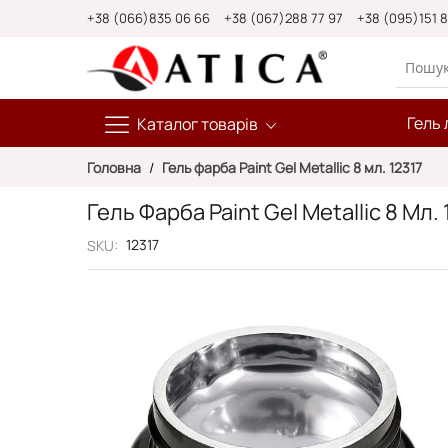
Skip
+38 (066)835 06 66
+38 (067)288 77 97
+38 (095)151 
to
Content
Гель 
Каталог товарів
Головна
Гель фарба Paint Gel Metallic 8 мл. 12317
Гель Фарба Paint Gel Metallic 8 Мл. 
12317
SKU
Перейти
до
кінця
галереї
зображень