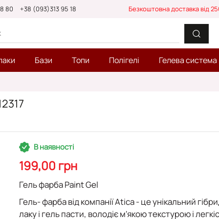
88 80
+38 (093)313 95 18
Безкоштовна доставка від 25
лаки
Бази
Топи
Полігелі
Гелева система
12317
В наявності
199,00 грн
Гель фарба Paint Gel
Гель- фарба від компанії Atica - це унікальний гібр
лаку і гель пасти, володіє м'якою текстурою і легкі