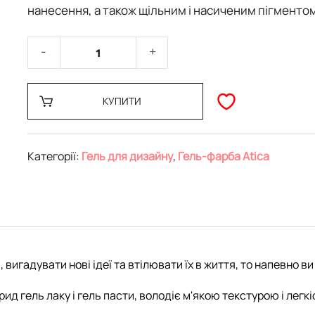
нанесення, а також щільним і насиченим пігменто
КУПИТИ
Категорії:
Гель для дизайну
,
Гель-фарба Atica
гадувати нові ідеї та втілювати їх в життя, то напевно ви 
ібрид гель лаку і гель пасти, володіє м'якою текстурою і ле