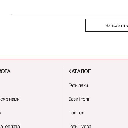
Надіслати в
ОГА
КАТАЛОГ
Гель лаки
ся з нами
Бази і топи
а
Полігелі
а і оплата
Гель Пудра