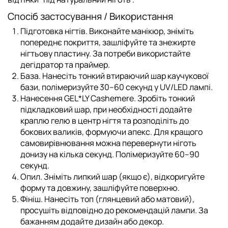
Спосіб застосування / Використання
Підготовка нігтів.
Виконайте манікюр, зніміть
попереднє покриття, зашліфуйте та знежирте
нігтьову пластину. За потреби використайте
дегідратор та праймер.
База.
Нанесіть тонкий втираючий шар каучукової
бази, полімеризуйте 30–60 секунд у UV/LED лампі.
Нанесення GEL*LY Cashemere.
Зробіть тонкий
підкладковий шар, при необхідності додайте
краплю гелю в центр нігтя та розподіліть до
бокових валиків, формуючи апекс. Для кращого
самовирівнювання можна перевернути ніготь
донизу на кілька секунд. Полімеризуйте 60–90
секунд.
Опил.
Зніміть липкий шар (якщо є), відкоригуйте
форму та довжину, зашліфуйте поверхню.
Фініш.
Нанесіть топ (глянцевий або матовий),
просушіть відповідно до рекомендацій лампи. За
бажанням додайте дизайн або декор.