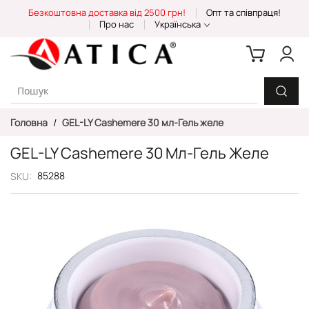
Skip
Безкоштовна доставка від 2500 грн!
Опт та співпраця!
to
Про нас
Українська
Content
Головна
GEL-LY Cashemere 30 мл-Гель желе
GEL-LY Cashemere 30 Мл-Гель Желе
85288
SKU
Перейти
до
кінця
галереї
зображень