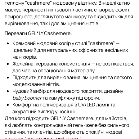
теплому "cashmere" нюдовому відтінку. Він делікатно
маскує нерівності нігтьової пластини, створює ефект
природного, доглянутого манікюру та підходить як для
вирівнювання, так і для зміцнення нігтів.
Переваги GEL*LY Cashemere:
Кремовий нюдовий колір у стилі "cashmere" —
ідеальний для натуральних, офісних та весільних
манікюрів.
Желейна, керована консистенція — не розтікається,
дає час на опрацювання матеріалу.
Підходить для вирівнювання, зміцнення та легкого
моделювання нігтів.
Чудовий вибір для нюдового покриття, дизайну
baby boomer
та камуфляжу під френч.
Комфортна полімеризація в UV/LED лампі та
акуратний вигляд у носінні.
Для кого підходить GEL*LY Cashemere:
для майстрів,
які люблять контрольований гель-желе без сильного
стікання, та клієнтів, що обирають спокійні нюдові
відтінки "під натуральний ніготь".