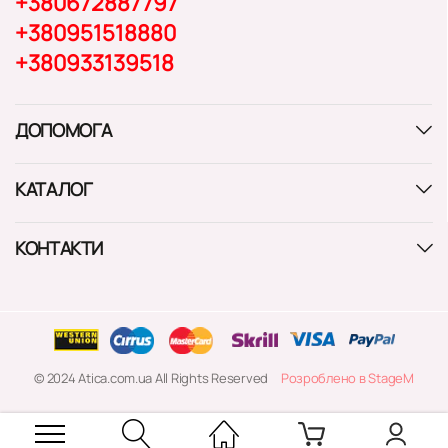
+380672887797
+380951518880
+380933139518
ДОПОМОГА
КАТАЛОГ
КОНТАКТИ
© 2024 Atica.com.ua All Rights Reserved
Розроблено в StageM