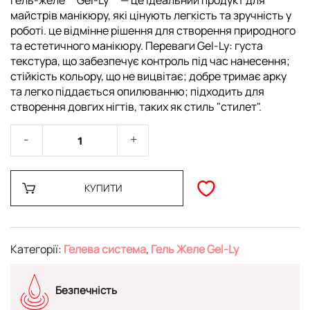
Гель-желе **Gel-Ly** — це ідеальний продукт для
майстрів манікюру, які цінують легкість та зручність у
роботі. це відмінне рішення для створення природного
та естетичного манікюру. Переваги Gel-Ly: густа
текстура, що забезпечує контроль під час нанесення;
стійкість кольору, що не вицвітає; добре тримає арку
та легко піддається опилюванню; підходить для
створення довгих нігтів, таких як стиль "стилет".
КУПИТИ
Категорії:
Гелева система
,
Гель Желе Gel-Ly
Безпечність