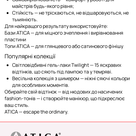
майстрів будь-якого рівня;
Стійкість
— не тріскаються, не відшаровуються, не
тьмяніють.
Для найкращого результату використовуйте:
Бази ATICA
— для міцного зчеплення і вирівнювання
пластини
Топи ATICA
— для глянцевого або сатинового фінішу
Популярні колекції
Світловідбивні гель-лаки Twilight
— 15 яскравих
відтінків, що сяють під лампою та у темряві.
Весільна колекція з шимером
— ніжні сяючі кольори
для особливих моментів.
Обирайте свій відтінок — від нюдових до насичених
fashion-тонів — і створюйте манікюр, що підкреслює
ваш стиль.
ATICA — escape the ordinary.