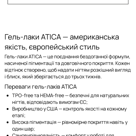
Гель-лаки ATICA — американська
якість, європейський стиль
Гель-лаки ATICA
— це поєднання бездоганної формули,
насиченої пігментації та довговічного покриття. Кожен
відтінок створено, щоб надати нігтям розкішний вигляд
і блиск, який зберігається до
трьох тижнів
.
Переваги гель-лаків ATICA
TPO-free та HEMA-free
— безпечні для натуральних
нігтів, відповідають вимогам ЄС;
Виробництво у США
— контроль якості на кожному
етапі;
Висока пігментація
— рівномірне покриття навіть у
один шар;
Самовирівнюваність
— комфорт у роботі для