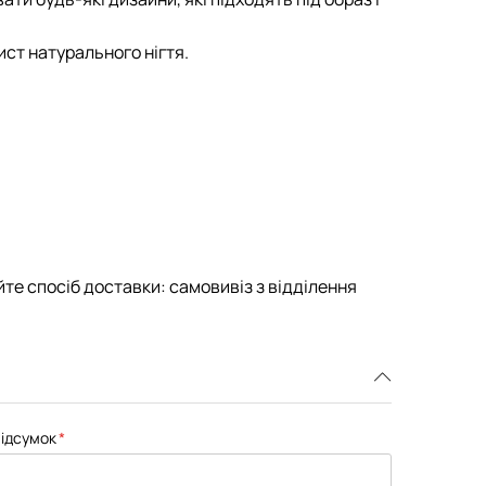
ист натурального нігтя.
те спосіб доставки: самовивіз з відділення
ідсумок