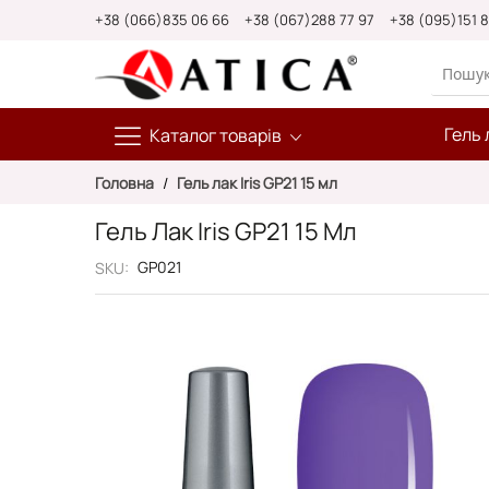
Skip
+38 (066)835 06 66
+38 (067)288 77 97
+38 (095)151 
to
Content
Гель 
Каталог товарів
Головна
Гель лак Iris GP21 15 мл
Гель Лак Iris GP21 15 Мл
GP021
SKU
Перейти
до
кінця
галереї
зображень