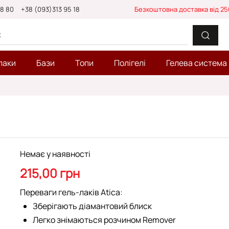
88 80
+38 (093)313 95 18
Безкоштовна доставка від 25
лаки
Бази
Топи
Полігелі
Гелева система
Немає у наявності
215,00 грн
Переваги гель-лаків Atica:
Зберігають діамантовий блиск
Легко знімаються розчином Remover