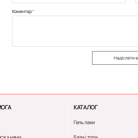
Коментар
Надіслати в
ОГА
КАТАЛОГ
Гель лаки
ся з нами
Бази і топи