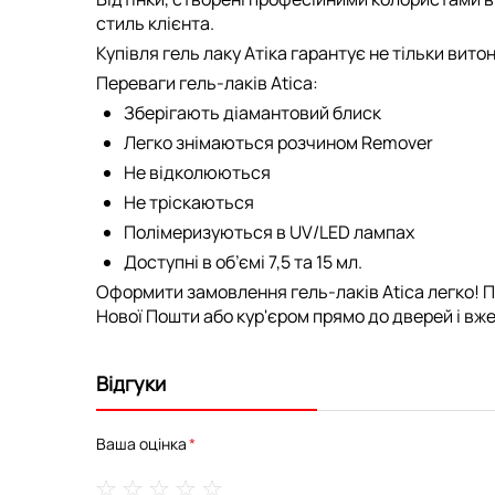
стиль клієнта.
Купівля гель лаку Атіка гарантує не тільки вито
Переваги гель-лаків Atica:
Зберігають діамантовий блиск
Легко знімаються розчином Remover
Не відколюються
Не тріскаються
Полімеризуються в UV/LED лампах
Доступні в об’ємі 7,5 та 15 мл.
Оформити замовлення гель-лаків Atica легко! П
Нової Пошти або кур'єром прямо до дверей і вже 
Відгуки
Ваша оцінка