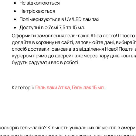
Не відколюються
Не тріскаються
Полімеризуються в UV/LED лампах
Доступні в об’ємі 7,5 та 15 мл.
Оформити замовлення гель-лаків Atica легко! Просто
додайте в корзину на сайті, заповнюйте дані, вибирай
спосіб доставки: самовивіз з відділення Нової Пошти 
кур'єром прямо до дверей і вже через пару днів нові ві
будуть радувати вас в роботі.
Категорії:
Гель лаки Атіка
,
Гель лак 15 мл.
ольорів гель-лаків? Кількість унікальних пігментів в амери
ходячи із світових трендів, дозволяють вам легко створюват