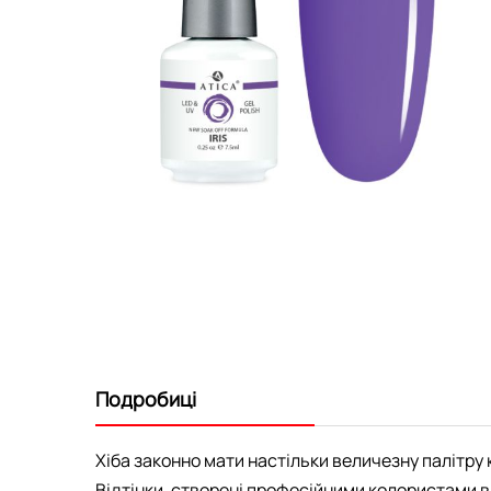
Перейти
до
початку
галереї
зображень
Подробиці
Хіба законно мати настільки величезну палітру к
Відтінки, створені професійними колористами ви