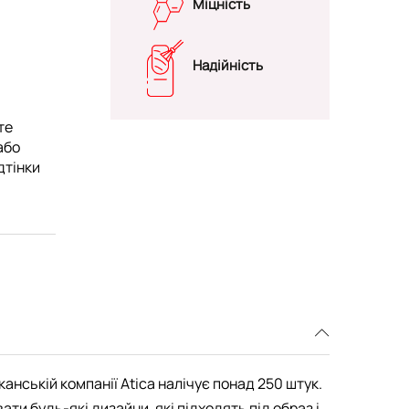
Міцність
Надійність
те
або
дтінки
канській компанії Atica налічує понад 250 штук.
и будь-які дизайни, які підходять під образ і