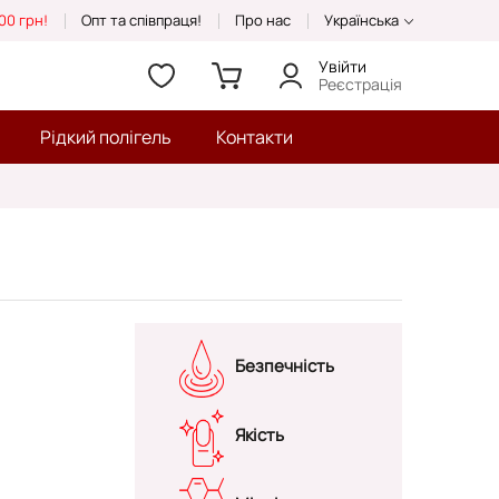
00 грн!
Опт та співпраця!
Про нас
Українська
Увійти
Реєстрація
Рідкий полігель
Контакти
Безпечність
Якість