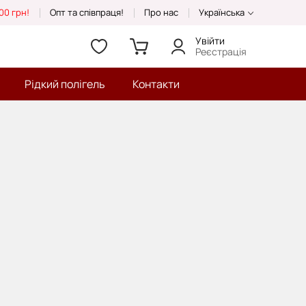
00 грн!
Опт та співпраця!
Про нас
Українська
Увійти
Реєстрація
Рідкий полігель
Контакти