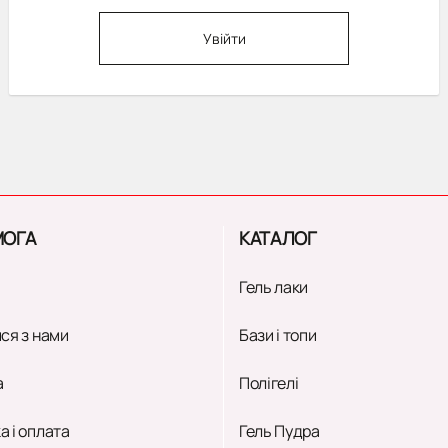
Увійти
ОГА
КАТАЛОГ
Гель лаки
ся з нами
Бази і топи
а
Полігелі
а і оплата
Гель Пудра