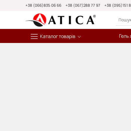
Skip
+38 (066)835 06 66
+38 (067)288 77 97
+38 (095)151 
to
Content
Гель 
Каталог товарів