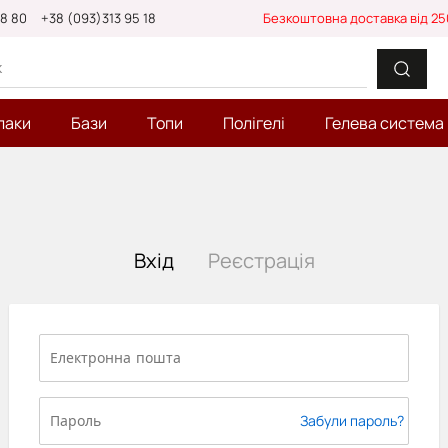
88 80
+38 (093)313 95 18
Безкоштовна доставка від 25
лаки
Бази
Топи
Полігелі
Гелева система
Вхід
Реєстрація
Забули пароль?