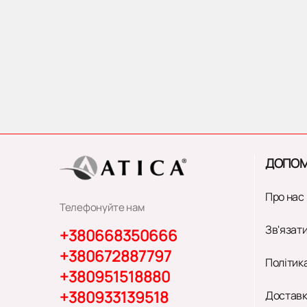
ДОПОМ
Про нас
Телефонуйте нам
Зв'язати
+380668350666
+380672887797
Політик
+380951518880
+380933139518
Доставк