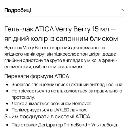
Подробиці
Гель-лак ATICA Verry Berry 15 мл —
ягідний колір із салонним блиском
Відтінок Verry Berry створений для «смачного»
ягідного манікюру: він підкреслює тон шкіри, додає
глибини однотону та круто виглядає у міксі з френч-
елементами, омбре та мінімалізмом.
Переваги формули ATICA
Зберігає глянцевий блиск і охайний вигляд носіння.
Не тріскається та не відколюється за правильного
протоколу.
Легко знімається розчином Remover.
Полімеризується в UV/LED лампах.
З чим поєднувати в системі ATICA
Підготовка:
Дегідратор PrimeBond
+
Ультрабонд