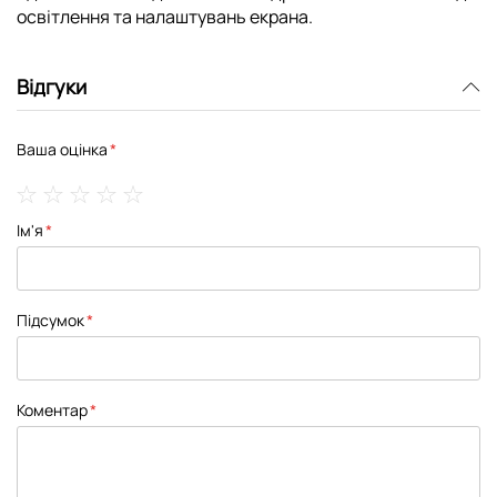
освітлення та налаштувань екрана.
Відгуки
Ваша оцінка
1
2
3
4
5
Ім'я
star
stars
stars
stars
stars
Підсумок
Коментар