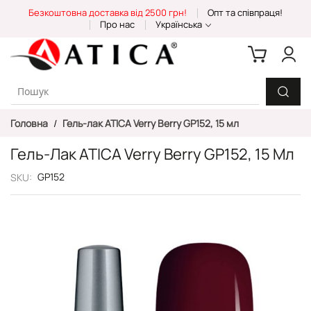
Skip
Безкоштовна доставка від 2500 грн!
Опт та співпраця!
to
Про нас
Українська
Content
Головна
Гель-лак ATICA Verry Berry GP152, 15 мл
Гель-Лак ATICA Verry Berry GP152, 15 Мл
GP152
SKU
Перейти
до
кінця
галереї
зображень