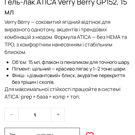
Гель-лак ATICA Verry Berry GP152, 15
мл
Verry Berry — соковитий ягідний відтінок для
виразного однотону, акцентів і трендових
комбінацій з нюдом. Формула ATICA — без HEMA та
TPO, з комфортним нанесенням і стабільним
блиском.
Обʼєм: 15 мл, флакон із пензликом для точного шару.
Пігмент: щільний — красиво лягає у 1–2 тонкі шари.
Фініш: «діамантовий» блиск, акуратне перекриття
без тріщин і сколів.
Для максимальної стійкості працюйте в системі
ATICA: prep + база + колір + топ.