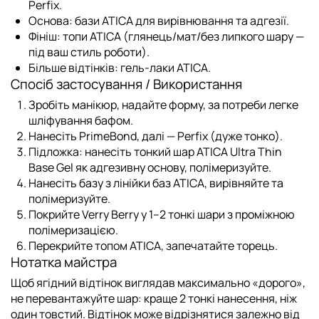
Perfix
.
Основа:
бази ATICA
для вирівнювання та адгезії.
Фініш:
топи ATICA
(глянець/мат/без липкого шару —
під ваш стиль роботи).
Більше відтінків:
гель-лаки ATICA
.
Спосіб застосування / Використання
Зробіть манікюр, надайте форму, за потреби легке
шліфування бафом.
Нанесіть
PrimeBond
, далі —
Perfix
(дуже тонко).
Підложка:
нанесіть тонкий шар
ATICA Ultra Thin
Base Gel
як адгезивну основу, полімеризуйте.
Нанесіть базу з
лінійки баз ATICA
, вирівняйте та
полімеризуйте.
Покрийте Verry Berry у 1–2 тонкі шари з проміжною
полімеризацією.
Перекрийте
топом ATICA
, запечатайте торець.
Нотатка майстра
Щоб ягідний відтінок виглядав максимально «дорого»,
не перевантажуйте шар: краще 2 тонкі нанесення, ніж
один товстий. Відтінок може відрізнятися залежно від