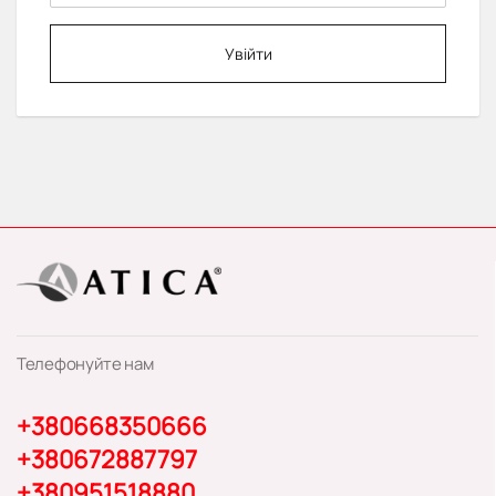
Увійти
Телефонуйте нам
+380668350666
+380672887797
+380951518880