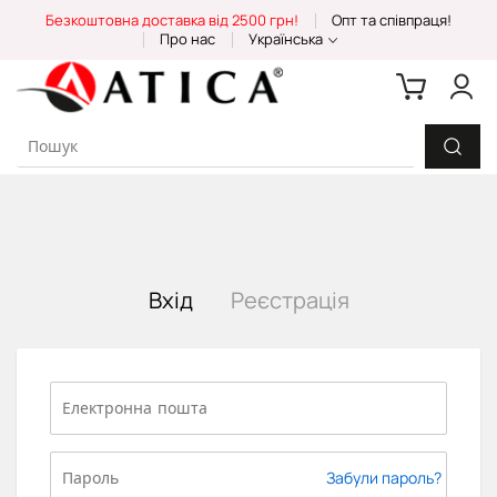
Skip
Безкоштовна доставка від 2500 грн!
Опт та співпраця!
to
Про нас
Українська
Content
Вхід
Реєстрація
Забули пароль?