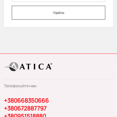
Увійти
Телефонуйте нам
+380668350666
+380672887797
+380951518880