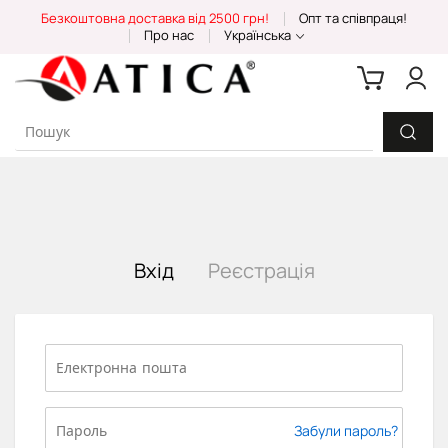
Skip
Безкоштовна доставка від 2500 грн!
Опт та співпраця!
to
Про нас
Українська
Content
Вхід
Реєстрація
Забули пароль?