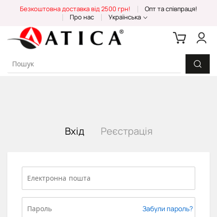
Skip
Безкоштовна доставка від 2500 грн!
Опт та співпраця!
to
Про нас
Українська
Content
Вхід
Реєстрація
Забули пароль?