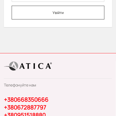
Увійти
Телефонуйте нам
+380668350666
+380672887797
+380951518880