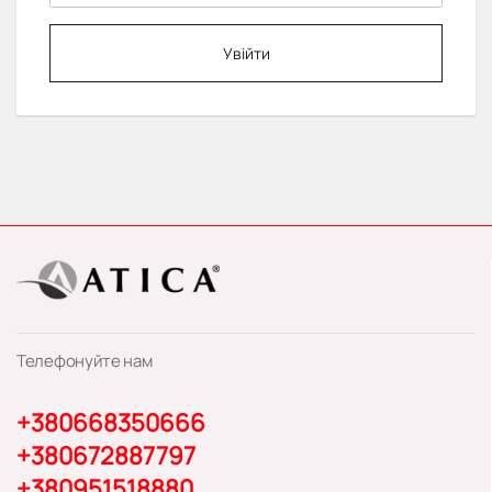
Увійти
Телефонуйте нам
+380668350666
+380672887797
+380951518880