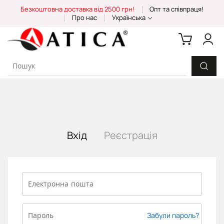
Skip
Безкоштовна доставка від 2500 грн!
Опт та співпраця!
to
Про нас
Українська
Content
Вхід
Реєстрація
Забули пароль?