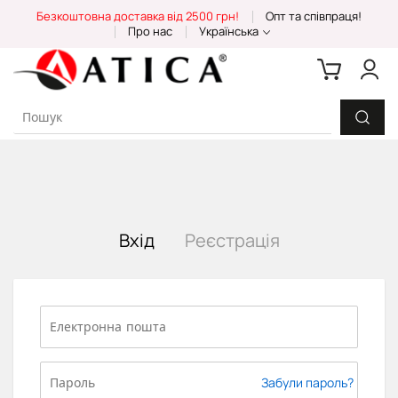
Skip
Безкоштовна доставка від 2500 грн!
Опт та співпраця!
to
Про нас
Українська
Content
Вхід
Реєстрація
Забули пароль?