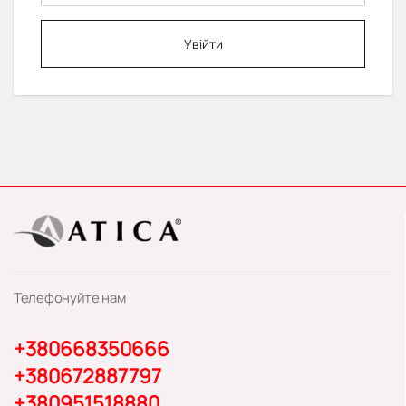
Увійти
Телефонуйте нам
+380668350666
+380672887797
+380951518880