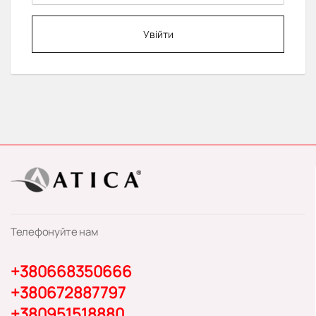
Увійти
Телефонуйте нам
+380668350666
+380672887797
+380951518880