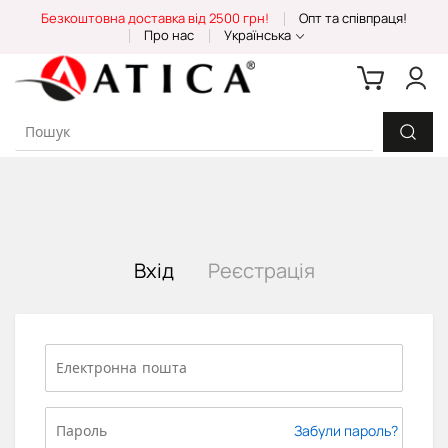
Skip
Безкоштовна доставка від 2500 грн!
Опт та співпраця!
to
Про нас
Українська
Content
Вхід
Реєстрація
Забули пароль?