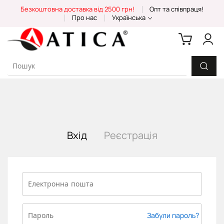
Skip
Безкоштовна доставка від 2500 грн!
Опт та співпраця!
to
Про нас
Українська
Content
Вхід
Реєстрація
Забули пароль?