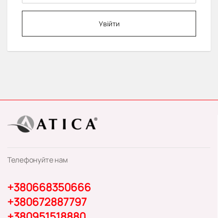
Увійти
Телефонуйте нам
+380668350666
+380672887797
+380951518880