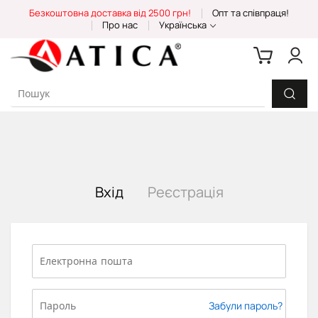
Skip
Безкоштовна доставка від 2500 грн!
Опт та співпраця!
to
Про нас
Українська
Content
Вхід
Реєстрація
Забули пароль?