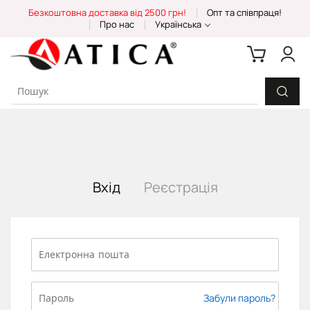
Skip
Безкоштовна доставка від 2500 грн!
Опт та співпраця!
to
Про нас
Українська
Content
Вхід
Реєстрація
Забули пароль?