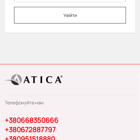
Увійти
Телефонуйте нам
+380668350666
+380672887797
+380951518880