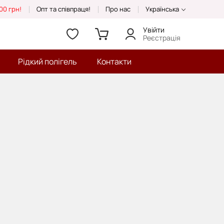
00 грн!
Опт та співпраця!
Про нас
Українська
Увійти
Реєстрація
Рідкий полігель
Контакти