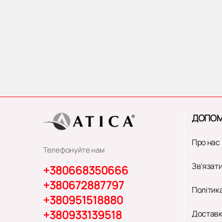
ДОПОМ
Про нас
Телефонуйте нам
Зв'язати
+380668350666
+380672887797
Політик
+380951518880
+380933139518
Доставк