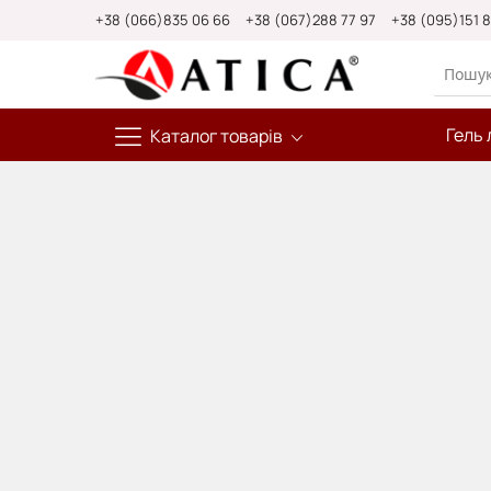
Skip
+38 (066)835 06 66
+38 (067)288 77 97
+38 (095)151 
to
Content
Гель 
Каталог товарів