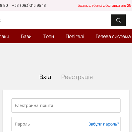
88 80
+38 (093)313 95 18
Безкоштовна доставка від 25
лаки
Бази
Топи
Полігелі
Гелева система
Вхід
Реєстрація
Забули пароль?