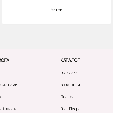
Увійти
ОГА
КАТАЛОГ
Гель лаки
ся з нами
Бази і топи
а
Полігелі
а і оплата
Гель Пудра