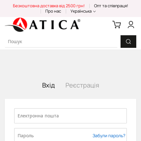
Skip
Безкоштовна доставка від 2500 грн!
Опт та співпраця!
to
Про нас
Українська
Content
Вхід
Реєстрація
Забули пароль?