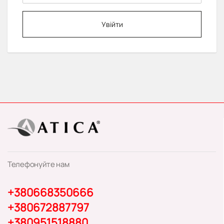
Увійти
Телефонуйте нам
+380668350666
+380672887797
+380951518880