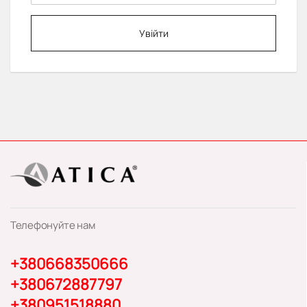
Увійти
Телефонуйте нам
+380668350666
+380672887797
+380951518880