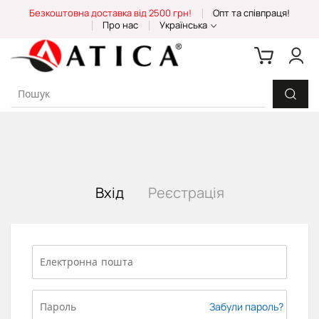
Skip
Безкоштовна доставка від 2500 грн!
Опт та співпраця!
to
Про нас
Українська
Content
Вхід
Реєстрація
Забули пароль?